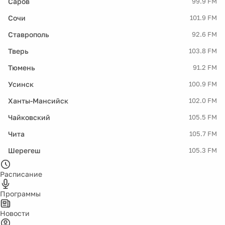
Саров
99.9 FM
Сочи
101.9 FM
Ставрополь
92.6 FM
Тверь
103.8 FM
Тюмень
91.2 FM
Усинск
100.9 FM
Ханты-Мансийск
102.0 FM
Чайковский
105.5 FM
Чита
105.7 FM
Шерегеш
105.3 FM
Расписание
Программы
Новости