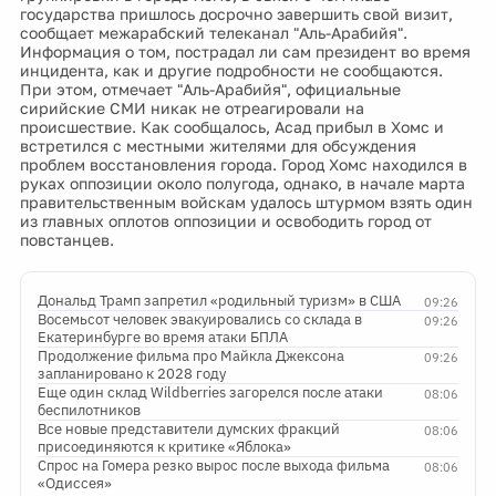
государства пришлось досрочно завершить свой визит,
сообщает межарабский телеканал "Аль-Арабийя".
Информация о том, пострадал ли сам президент во время
инцидента, как и другие подробности не сообщаются.
При этом, отмечает "Аль-Арабийя", официальные
сирийские СМИ никак не отреагировали на
происшествие. Как сообщалось, Асад прибыл в Хомс и
встретился с местными жителями для обсуждения
проблем восстановления города. Город Хомс находился в
руках оппозиции около полугода, однако, в начале марта
правительственным войскам удалось штурмом взять один
из главных оплотов оппозиции и освободить город от
повстанцев.
Дональд Трамп запретил «родильный туризм» в США
09:26
Восемьсот человек эвакуировались со склада в
09:26
Екатеринбурге во время атаки БПЛА
Продолжение фильма про Майкла Джексона
09:26
запланировано к 2028 году
Еще один склад Wildberries загорелся после атаки
08:06
беспилотников
Все новые представители думских фракций
08:06
присоединяются к критике «Яблока»
Спрос на Гомера резко вырос после выхода фильма
08:06
«Одиссея»