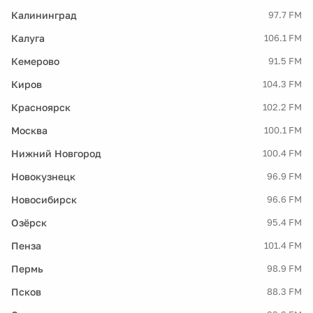
Калининград
97.7 FM
Калуга
106.1 FM
Кемерово
91.5 FM
Киров
104.3 FM
Красноярск
102.2 FM
Москва
100.1 FM
Нижний Новгород
100.4 FM
Новокузнецк
96.9 FM
Новосибирск
96.6 FM
Озёрск
95.4 FM
Пенза
101.4 FM
Пермь
98.9 FM
Псков
88.3 FM