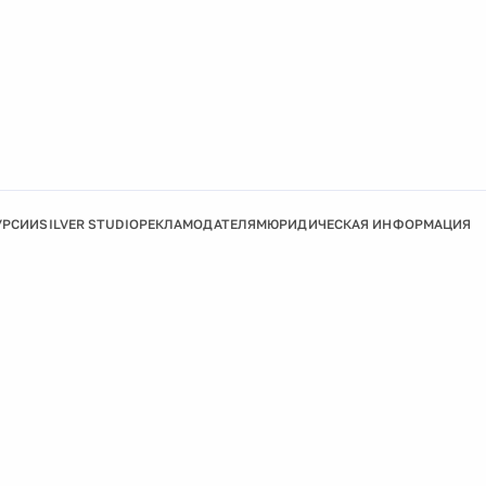
УРСИИ
SILVER STUDIO
РЕКЛАМОДАТЕЛЯМ
ЮРИДИЧЕСКАЯ ИНФОРМАЦИЯ