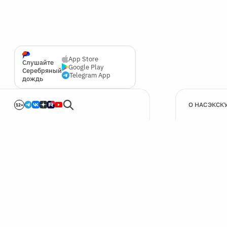
App Store
Слушайте
Google Play
Серебряный
Telegram App
дождь
О НАС
ЭКСК
12+