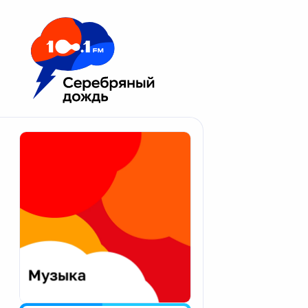
Москва 100.1 FM
Апатиты
Астрахань
Волгоград
Вологда
Екатеринбург
Иваново
Казань
Калининград
Калуга