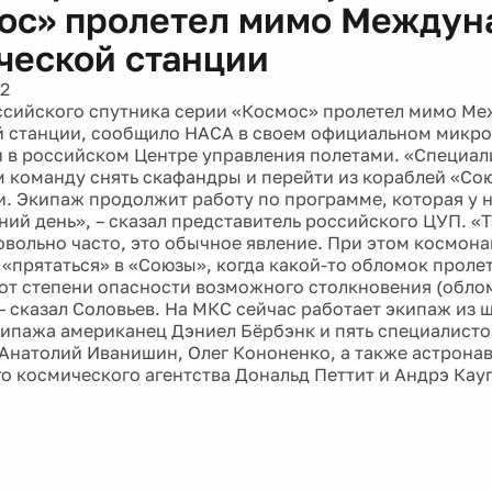
ос» пролетел мимо Междун
ческой станции
12
сийского спутника серии «Космос» пролетел мимо М
 станции, сообщило НАСА в своем официальном микробл
 в российском Центре управления полетами. «Специал
 команду снять скафандры и перейти из кораблей «Сою
и. Экипаж продолжит работу по программе, которая у 
ний день», – сказал представитель российского ЦУП. «
овольно часто, это обычное явление. При этом космона
«прятаться» в «Союзы», когда какой-то обломок прол
 от степени опасности возможного столкновения (обло
– сказал Соловьев. На МКС сейчас работает экипаж из 
ипажа американец Дэниел Бёрбэнк и пять специалисто
Анатолий Иванишин, Олег Кононенко, а также астрона
о космического агентства Дональд Петтит и Андрэ Кау