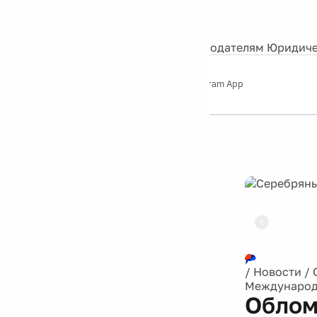
События
Контакты
О нас
Экскурсии
Silver Studio
Рекламодателям
Юридиче
Слушайте
App Store
Google Play
Telegram App
Серебряный
дождь
12+
Реклама
/
Новости
/
Международ
Облом