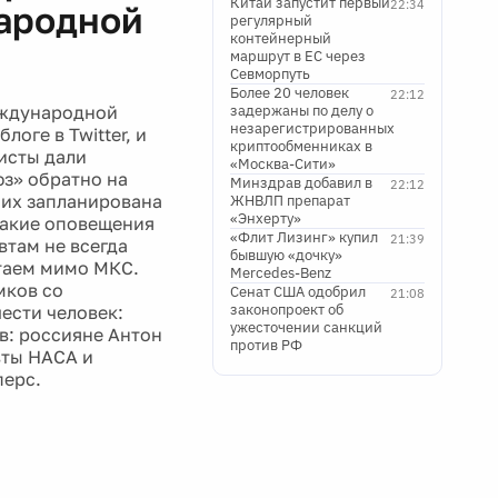
Китай запустит первый
22:34
ародной
регулярный
контейнерный
маршрут в ЕС через
Севморпуть
Более 20 человек
22:12
еждународной
задержаны по делу о
незарегистрированных
оге в Twitter, и
криптообменниках в
исты дали
«Москва-Сити»
з» обратно на
Минздрав добавил в
22:12
них запланирована
ЖНВЛП препарат
«Энхерту»
Такие оповещения
«Флит Лизинг» купил
21:39
втам не всегда
бывшую «дочку»
етаем мимо МКС.
Mercedes-Benz
мков со
Сенат США одобрил
21:08
законопроект об
шести человек:
ужесточении санкций
в: россияне Антон
против РФ
вты НАСА и
перс.