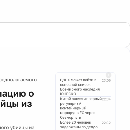
редполагаемого
ВДНХ может войти в
23:05
основной список
Всемирного наследия
мацию о
ЮНЕСКО
Китай запустит первый
22:34
йцы из
регулярный
контейнерный
маршрут в ЕС через
Севморпуть
Более 20 человек
22:12
ого убийцы из
задержаны по делу о