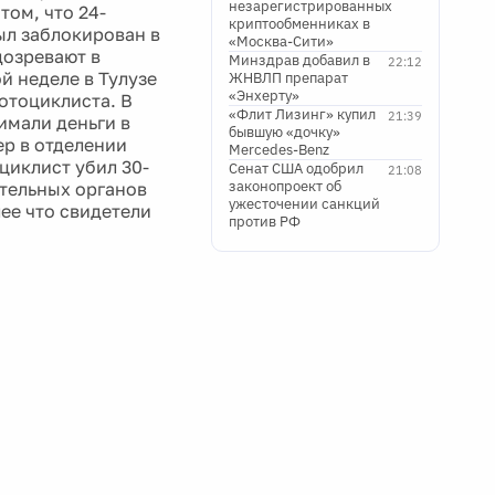
незарегистрированных
том, что 24-
криптообменниках в
ыл заблокирован в
«Москва-Сити»
дозревают в
Минздрав добавил в
22:12
й неделе в Тулузе
ЖНВЛП препарат
«Энхерту»
отоциклиста. В
«Флит Лизинг» купил
21:39
имали деньги в
бывшую «дочку»
ер в отделении
Mercedes-Benz
циклист убил 30-
Сенат США одобрил
21:08
законопроект об
ительных органов
ужесточении санкций
ее что свидетели
против РФ