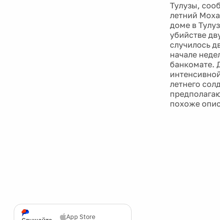
Тулузы, соо
летний Моха
доме в Тулу
убийстве дв
случилось д
начале неде
банкомате. Д
интенсивной
летнего сол
предполагаю
похоже опис
App Store