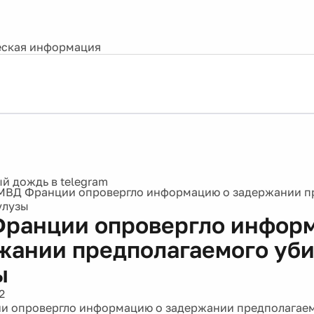
ская информация
МВД Франции опровергло информацию о задержании п
улузы
ранции опровергло инфор
жании предполагаемого уби
ы
2
и опровергло информацию о задержании предполагаем