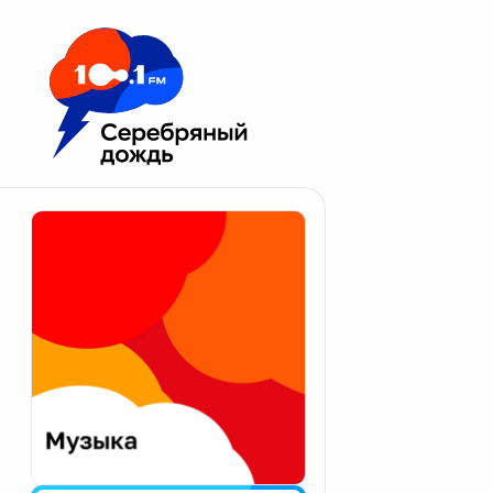
Москва 100.1 FM
Апатиты
Астрахань
Волгоград
Вологда
Екатеринбург
Иваново
Казань
Калининград
Калуга