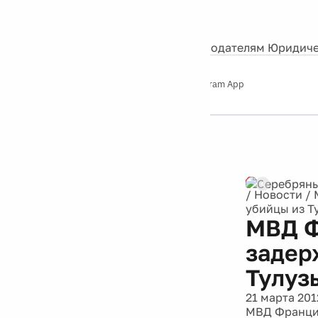
События
Контакты
О нас
Экскурсии
Silver Studio
Рекламодателям
Юридиче
Слушайте
App Store
Google Play
Telegram App
Серебряный
дождь
12+
Реклама
/
Новости
/
убийцы из Т
МВД Ф
задер
Тулуз
21 марта 201
МВД Франци