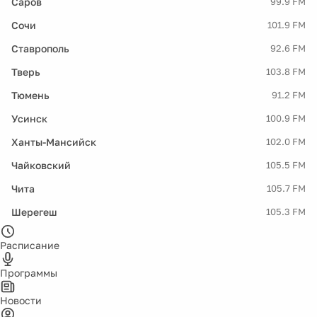
Саров
99.9 FM
Сочи
101.9 FM
Ставрополь
92.6 FM
Тверь
103.8 FM
Тюмень
91.2 FM
Усинск
100.9 FM
Ханты-Мансийск
102.0 FM
Чайковский
105.5 FM
Чита
105.7 FM
Шерегеш
105.3 FM
Расписание
Программы
Новости