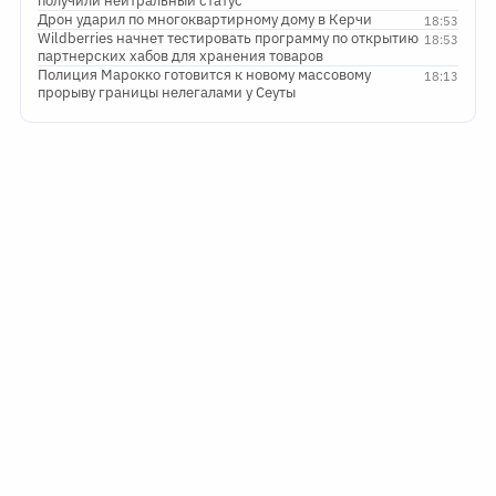
получили нейтральный статус
Дрон ударил по многоквартирному дому в Керчи
18:53
Wildberries начнет тестировать программу по открытию
18:53
партнерских хабов для хранения товаров
Полиция Марокко готовится к новому массовому
18:13
прорыву границы нелегалами у Сеуты