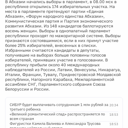
В Абхазии начались выборы в парламент, в 08.00 мск в
республике открылись 174 избирательных участка. На
места в парламенте претендуют партии «Единая
Абхазия», «Форум народного единства Абхазии»,
Коммунистическая партия и Партия экономического
развития Абхазии. Из 148 кандидатов баллотируются
восемь женщин. Выборы в однопалатный парламент
республики проходят по мажоритарной системе. Выборы
признаются состоявшимися, если в них примут участие
более 25% избирателей, внесенных в списки.
Избранными считаются кандидаты в депутаты,
получившие на выборах больше половины голосов
избирателей, принявших участие в голосовании. В
республику прибыли около 40 международных
наблюдателей из России, Латвии, Венесуэлы, Никарагуа,
Италии, Франции, Тувалу, Приднестровской Молдавской
республики, Нагорного Карабаха, Межпарламентской
ассамблеи СНГ, Парламентского собрания Союза
Белоруссии и России.
СИБУР будет выплачивать сотрудникам 1 млн рублей за
20:34
третьего ребенка
«Великий романтический спад» распространяется по
18:53
всем странам
Фигуристки Камила Валиева и Александра Трусова
18:53