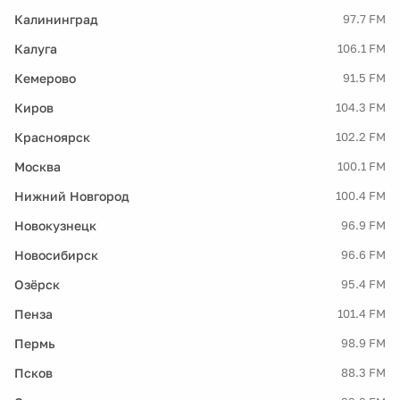
Калининград
97.7 FM
Калуга
106.1 FM
Кемерово
91.5 FM
Киров
104.3 FM
Красноярск
102.2 FM
Москва
100.1 FM
Нижний Новгород
100.4 FM
Новокузнецк
96.9 FM
Новосибирск
96.6 FM
Озёрск
95.4 FM
Пенза
101.4 FM
Пермь
98.9 FM
Псков
88.3 FM