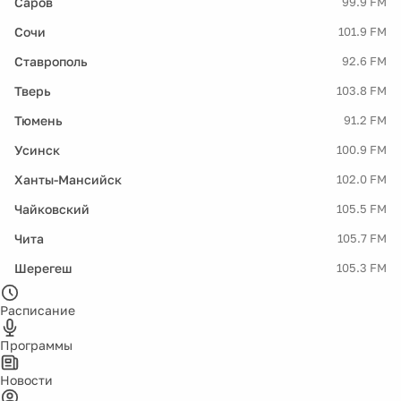
Саров
99.9 FM
Сочи
101.9 FM
Ставрополь
92.6 FM
Тверь
103.8 FM
Тюмень
91.2 FM
Усинск
100.9 FM
Ханты-Мансийск
102.0 FM
Чайковский
105.5 FM
Чита
105.7 FM
Шерегеш
105.3 FM
Расписание
Программы
Новости