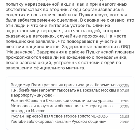
попытку неразрешенной акции. как и при аналогичных
обстоятельствах во вторник, люди сорганизовались в
соцсетях и попытались выйти на Пушкинскую, которая
была заблаговременно оцеплена. В сводке не сказано, кто
эти люди и что они пытались устроить. Один из
задержанных утверждает, что часть людей, которые
оказались в автозаках, случайные прохожие. На месте
полицейские заявляли, что подозревают в участии в
шествии националистов. Задержанные находятся в ОВД
"Мещанское". Задержания в районе Пушкинской площади
прождолжаются едва ли не ежедневно с понедельника,
после разгона акций, устроенных сотнями людей по
завершении официального митинга.
Владимир Путин разрешил приватизацию Шереметьево
07:05
Т.н. бомбилам запретят таксовать на вокзалах Москвы и
07:05
в аэропорту «Внуково»
Режим ЧС ввели в Смоленской области из-за урагана
07:05
Метеорологи допустили обновление температурного
07:05
рекорда в Москве
Руслан Терновой взял свое второе золото ЧЕ-2026
23:08
YouTube заблокировал каналы «Русской общины»
23:08