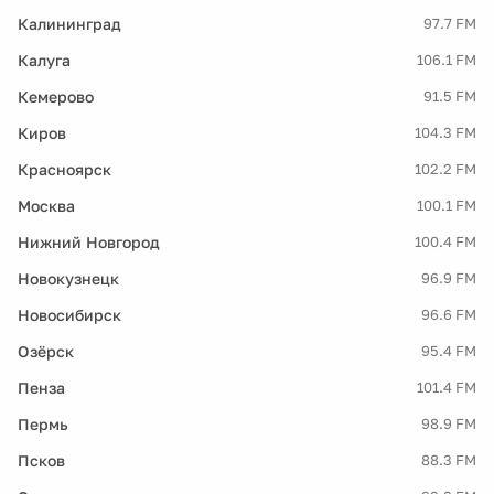
Калининград
97.7 FM
Калуга
106.1 FM
Кемерово
91.5 FM
Киров
104.3 FM
Красноярск
102.2 FM
Москва
100.1 FM
Нижний Новгород
100.4 FM
Новокузнецк
96.9 FM
Новосибирск
96.6 FM
Озёрск
95.4 FM
Пенза
101.4 FM
Пермь
98.9 FM
Псков
88.3 FM