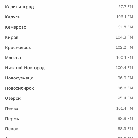
Калининград
97.7 FM
Калуга
106.1 FM
Кемерово
91.5 FM
Киров
104.3 FM
Красноярск
102.2 FM
Москва
100.1 FM
Нижний Новгород
100.4 FM
Новокузнецк
96.9 FM
Новосибирск
96.6 FM
Озёрск
95.4 FM
Пенза
101.4 FM
Пермь
98.9 FM
Псков
88.3 FM