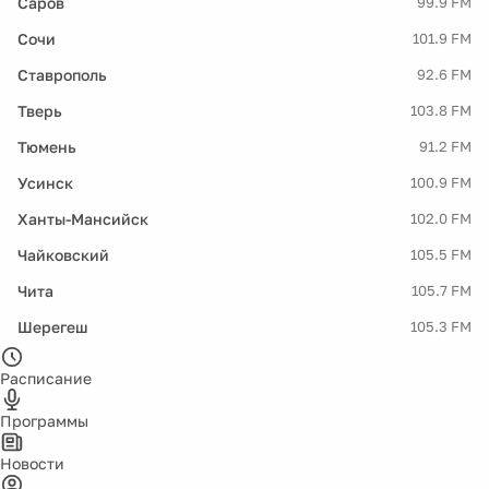
Саров
99.9 FM
Сочи
101.9 FM
Ставрополь
92.6 FM
Тверь
103.8 FM
Тюмень
91.2 FM
Усинск
100.9 FM
Ханты-Мансийск
102.0 FM
Чайковский
105.5 FM
Чита
105.7 FM
Шерегеш
105.3 FM
Расписание
Программы
Новости