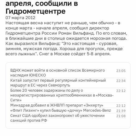
апреля, сообщили в
Гидрометцентре
07 марта 2012
Настоящая весна наступит не раньше, чем обычно - в
конце марта - начале апреля, сообщил директор
Гидрометцентра России Роман Вильфанд. По его словам,
в ближайшие дни в столице ожидается морозная погода.
Как выразился Вильфанд: "Это настоящая - суровая,
зимняя, мужская погода. Хороша для прогулок, прежде
всего лыжных". Снег в Москве сойдет 5-8 апреля.
ВДНХ может войти в основной список Всемирного
23:05
наследия ЮНЕСКО
Китай запустит первый регулярный контейнерный
22:34
маршрут в ЕС через Севморпуть
Более 20 человек задержаны по делу о
22:12
незарегистрированных криптообменниках в «Москва-
Сити»
Минздрав добавил в ЖНВЛП препарат «Энхерту»
22:12
«Флит Лизинг» купил бывшую «дочку» Mercedes-Benz
21:39
Сенат США одобрил законопроект об ужесточении
21:08
санкций против РФ