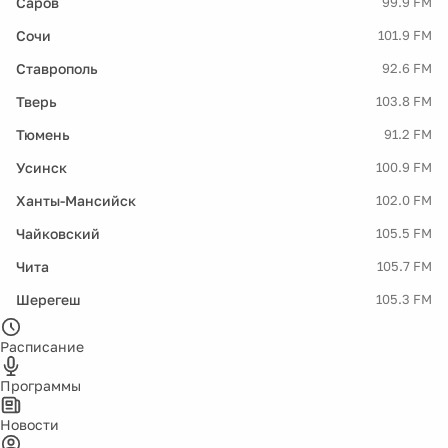
Саров
99.9 FM
Сочи
101.9 FM
Ставрополь
92.6 FM
Тверь
103.8 FM
Тюмень
91.2 FM
Усинск
100.9 FM
Ханты-Мансийск
102.0 FM
Чайковский
105.5 FM
Чита
105.7 FM
Шерегеш
105.3 FM
Расписание
Программы
Новости