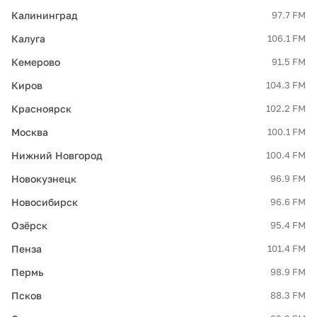
Калининград
97.7 FM
Калуга
106.1 FM
Кемерово
91.5 FM
Киров
104.3 FM
Красноярск
102.2 FM
Москва
100.1 FM
Нижний Новгород
100.4 FM
Новокузнецк
96.9 FM
Новосибирск
96.6 FM
Озёрск
95.4 FM
Пенза
101.4 FM
Пермь
98.9 FM
Псков
88.3 FM