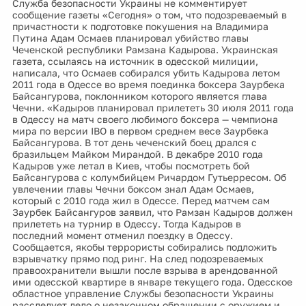
Служба безопасности Украины не комментирует
сообщение газеты «Сегодня» о том, что подозреваемый в
причастности к подготовке покушения на Владимира
Путина Адам Осмаев планировал убийство главы
Чеченской республики Рамзана Кадырова. Украинская
газета, ссылаясь на источник в одесской милиции,
написала, что Осмаев собирался убить Кадырова летом
2011 года в Одессе во время поединка боксера Заурбека
Байсангурова, поклонником которого является глава
Чечни. «Кадыров планировал прилететь 30 июля 2011 года
в Одессу на матч своего любимого боксера — чемпиона
мира по версии IBO в первом среднем весе Заурбека
Байсангурова. В тот день чеченский боец дрался с
бразильцем Майком Мирандой. В декабре 2010 года
Кадыров уже летал в Киев, чтобы посмотреть бой
Байсангурова с колумбийцем Ричардом Гутьерресом. Об
увлечении главы Чечни боксом знал Адам Осмаев,
который с 2010 года жил в Одессе. Перед матчем сам
Заурбек Байсангуров заявил, что Рамзан Кадыров должен
прилететь на турнир в Одессу. Тогда Кадыров в
последний момент отменил поездку в Одессу.
Сообщается, якобы террористы собирались подложить
взрывчатку прямо под ринг. На след подозреваемых
правоохранители вышли после взрыва в арендованной
ими одесской квартире в январе текущего года. Одесское
областное управление Службы безопасности Украины
расследует дело о незаконном обращении с оружием и