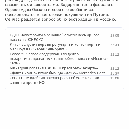
взрывчатыми веществами. Задержанные в феврале в
Одессе Адам Осмаев и двое его сообщников
подозреваются в подготовке покушения на Путина.
Сейчас решается вопрос об их экстрадиции в Россию.
ВДНХ может войти в основной список Всемирного
23:05
наследия ЮНЕСКО
Китай запустит первый регулярный контейнерный
22:34
маршрут в ЕС через Севморпуть
Более 20 человек задержаны по делу о
22:12
незарегистрированных криптообменниках в «Москва-
Сити»
Минздрав добавил в ЖНВЛП препарат «Энхерту»
22:12
«Флит Лизинг» купил бывшую «дочку» Mercedes-Benz
21:39
Сенат США одобрил законопроект об ужесточении
21:08
санкций против РФ