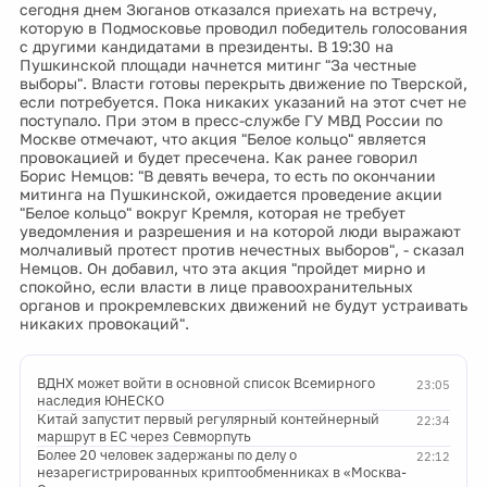
сегодня днем Зюганов отказался приехать на встречу,
которую в Подмосковье проводил победитель голосования
с другими кандидатами в президенты. В 19:30 на
Пушкинской площади начнется митинг "За честные
выборы". Власти готовы перекрыть движение по Тверской,
если потребуется. Пока никаких указаний на этот счет не
поступало. При этом в пресс-службе ГУ МВД России по
Москве отмечают, что акция "Белое кольцо" является
провокацией и будет пресечена. Как ранее говорил
Борис Немцов: "В девять вечера, то есть по окончании
митинга на Пушкинской, ожидается проведение акции
"Белое кольцо" вокруг Кремля, которая не требует
уведомления и разрешения и на которой люди выражают
молчаливый протест против нечестных выборов", - сказал
Немцов. Он добавил, что эта акция "пройдет мирно и
спокойно, если власти в лице правоохранительных
органов и прокремлевских движений не будут устраивать
никаких провокаций".
ВДНХ может войти в основной список Всемирного
23:05
наследия ЮНЕСКО
Китай запустит первый регулярный контейнерный
22:34
маршрут в ЕС через Севморпуть
Более 20 человек задержаны по делу о
22:12
незарегистрированных криптообменниках в «Москва-