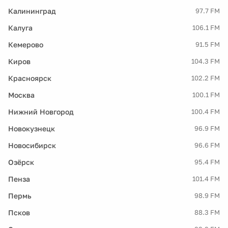
Калининград
97.7 FM
Калуга
106.1 FM
Кемерово
91.5 FM
Киров
104.3 FM
Красноярск
102.2 FM
Москва
100.1 FM
Нижний Новгород
100.4 FM
Новокузнецк
96.9 FM
Новосибирск
96.6 FM
Озёрск
95.4 FM
Пенза
101.4 FM
Пермь
98.9 FM
Псков
88.3 FM