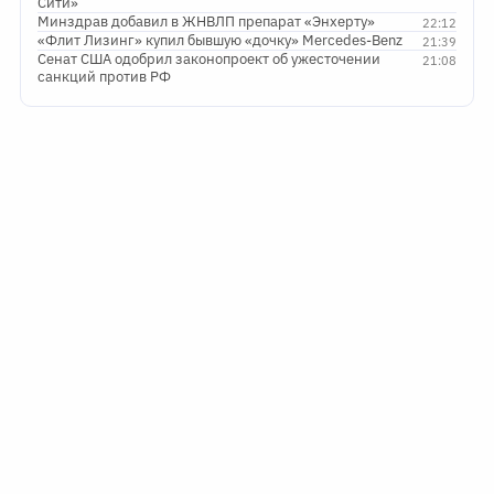
Сити»
Минздрав добавил в ЖНВЛП препарат «Энхерту»
22:12
«Флит Лизинг» купил бывшую «дочку» Mercedes-Benz
21:39
Сенат США одобрил законопроект об ужесточении
21:08
санкций против РФ