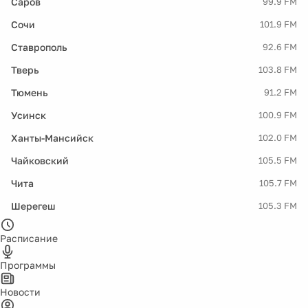
Саров
99.9 FM
Сочи
101.9 FM
Ставрополь
92.6 FM
Тверь
103.8 FM
Тюмень
91.2 FM
Усинск
100.9 FM
Ханты-Мансийск
102.0 FM
Чайковский
105.5 FM
Чита
105.7 FM
Шерегеш
105.3 FM
Расписание
Программы
Новости