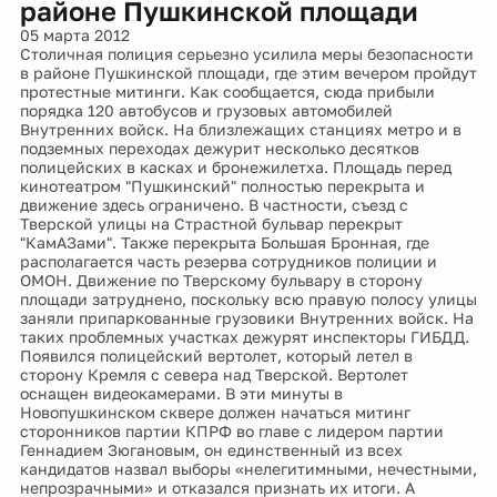
районе Пушкинской площади
05 марта 2012
Столичная полиция серьезно усилила меры безопасности
в районе Пушкинской площади, где этим вечером пройдут
протестные митинги. Как сообщается, сюда прибыли
порядка 120 автобусов и грузовых автомобилей
Внутренних войск. На близлежащих станциях метро и в
подземных переходах дежурит несколько десятков
полицейских в касках и бронежилетха. Площадь перед
кинотеатром "Пушкинский" полностью перекрыта и
движение здесь ограничено. В частности, съезд с
Тверской улицы на Страстной бульвар перекрыт
"КамАЗами". Также перекрыта Большая Бронная, где
располагается часть резерва сотрудников полиции и
ОМОН. Движение по Тверскому бульвару в сторону
площади затруднено, поскольку всю правую полосу улицы
заняли припаркованные грузовики Внутренних войск. На
таких проблемных участках дежурят инспекторы ГИБДД.
Появился полицейский вертолет, который летел в
сторону Кремля с севера над Тверской. Вертолет
оснащен видеокамерами. В эти минуты в
Новопушкинском сквере должен начаться митинг
сторонников партии КПРФ во главе с лидером партии
Геннадием Зюгановым, он единственный из всех
кандидатов назвал выборы «нелегитимными, нечестными,
непрозрачными» и отказался признать их итоги. А