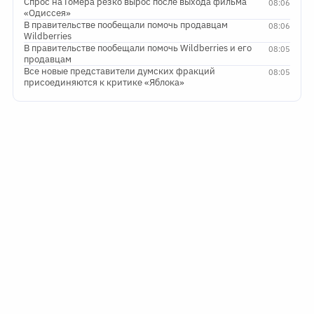
Спрос на Гомера резко вырос после выхода фильма
08:06
«Одиссея»
В правительстве пообещали помочь продавцам
08:06
Wildberries
В правительстве пообещали помочь Wildberries и его
08:05
продавцам
Все новые представители думских фракций
08:05
присоединяются к критике «Яблока»