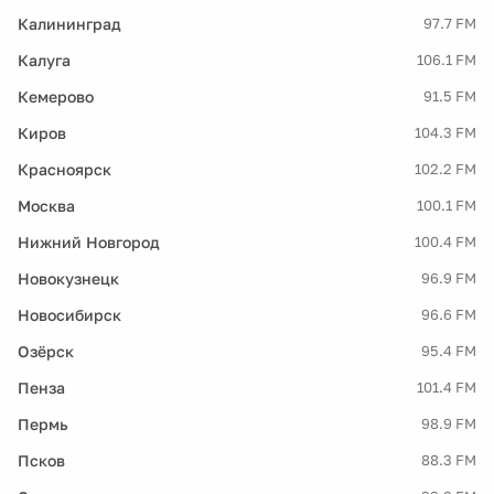
Калининград
97.7 FM
Калуга
106.1 FM
Кемерово
91.5 FM
Киров
104.3 FM
Красноярск
102.2 FM
Москва
100.1 FM
Нижний Новгород
100.4 FM
Новокузнецк
96.9 FM
Новосибирск
96.6 FM
Озёрск
95.4 FM
Пенза
101.4 FM
Пермь
98.9 FM
Псков
88.3 FM