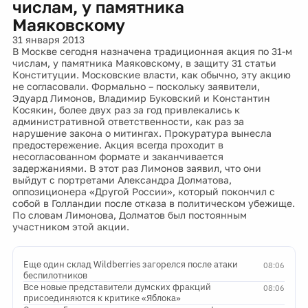
числам, у памятника
Маяковскому
31 января 2013
В Москве сегодня назначена традиционная акция по 31-м
числам, у памятника Маяковскому, в защиту 31 статьи
Конституции. Московские власти, как обычно, эту акцию
не согласовали. Формально – поскольку заявители,
Эдуард Лимонов, Владимир Буковский и Константин
Косякин, более двух раз за год привлекались к
административной ответственности, как раз за
нарушение закона о митингах. Прокуратура вынесла
предостережение. Акция всегда проходит в
несогласованном формате и заканчивается
задержаниями. В этот раз Лимонов заявил, что они
выйдут с портретами Александра Долматова,
оппозиционера «Другой России», который покончил с
собой в Голландии после отказа в политическом убежище.
По словам Лимонова, Долматов был постоянным
участником этой акции.
Еще один склад Wildberries загорелся после атаки
08:06
беспилотников
Все новые представители думских фракций
08:06
присоединяются к критике «Яблока»