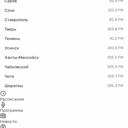
Саров
99.9 FM
Сочи
101.9 FM
Ставрополь
92.6 FM
Тверь
103.8 FM
Тюмень
91.2 FM
Усинск
100.9 FM
Ханты-Мансийск
102.0 FM
Чайковский
105.5 FM
Чита
105.7 FM
Шерегеш
105.3 FM
Расписание
Программы
Новости