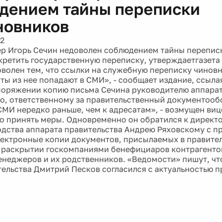
дением тайны переписки
новников
12
р Игорь Сечин недоволен соблюдением тайны перепис
екретить государственную переписку, утверждаетгазета
оволен тем, что ссылки на служебную переписку чинов
ты из нее попадают в СМИ», - сообщает издание, ссыл
поряжении копию письма Сечина руководителю аппарат
о, ответственному за правительственный документооб
СМИ нередко раньше, чем к адресатам», - возмущен виц
о принять меры. Одновременно он обратился к директ
дства аппарата правительства Андрею Ряховскому с п
лектронные копии документов, присылаемых в правител
 раскрытии госкомпаниями бенефициаров контрагентов
енеджеров и их родственников. «Ведомости» пишут, чт
тельства Дмитрий Песков согласился с актуальностью 