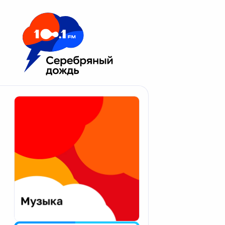
Москва 100.1 FM
Апатиты
Астрахань
Волгоград
Вологда
Екатеринбург
Иваново
Казань
Калининград
Калуга