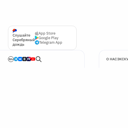
App Store
Слушайте
Google Play
Серебряный
Telegram App
дождь
О НАС
ЭКСК
12+