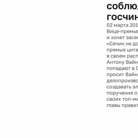
соблю
госчи
02 марта 20
Вице-премье
и хочет зас
«Сечин не д
прямые цита
в своем рас
Антону Вайн
попадают в 
просит Вайн
делопроизво
создавать э
поручения о
своих топ-м
главы прави