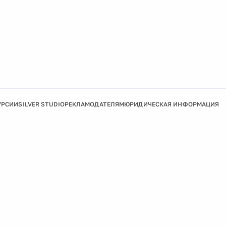
УРСИИ
SILVER STUDIO
РЕКЛАМОДАТЕЛЯМ
ЮРИДИЧЕСКАЯ ИНФОРМАЦИЯ