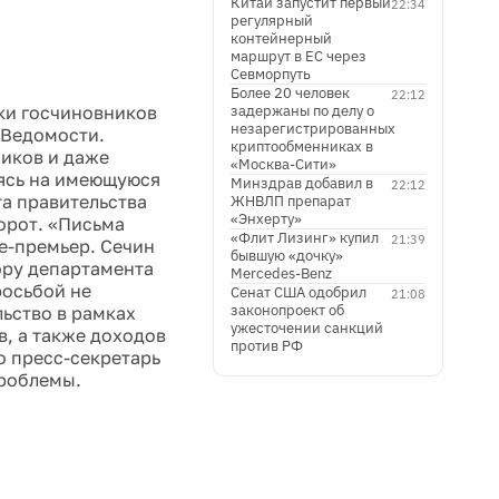
Китай запустит первый
22:34
регулярный
контейнерный
маршрут в ЕС через
Севморпуть
Более 20 человек
22:12
ки госчиновников
задержаны по делу о
незарегистрированных
 Ведомости.
криптообменниках в
ников и даже
«Москва-Сити»
аясь на имеющуюся
Минздрав добавил в
22:12
а правительства
ЖНВЛП препарат
«Энхерту»
орот. «Письма
«Флит Лизинг» купил
21:39
е-премьер. Сечин
бывшую «дочку»
ору департамента
Mercedes-Benz
росьбой не
Сенат США одобрил
21:08
законопроект об
ьство в рамках
ужесточении санкций
, а также доходов
против РФ
о пресс-секретарь
проблемы.