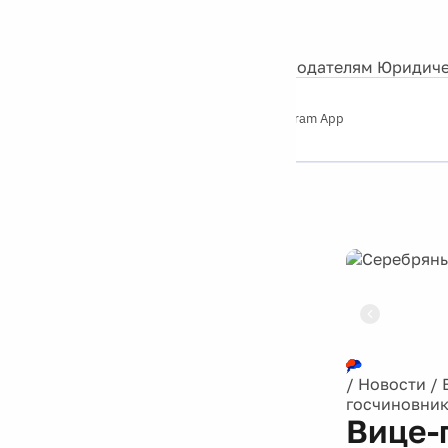
События
Контакты
О нас
Экскурсии
Silver Studio
Рекламодателям
Юридиче
Слушайте
App Store
Google Play
Telegram App
Серебряный
дождь
12+
Реклама
/
Новости
/
госчиновни
Вице-