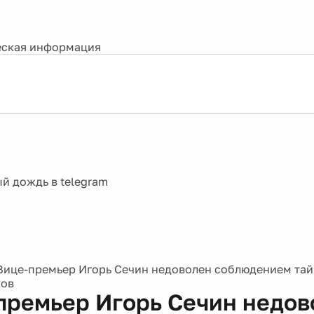
ская информация
Вице-премьер Игорь Сечин недоволен соблюдением та
ков
премьер Игорь Сечин недов