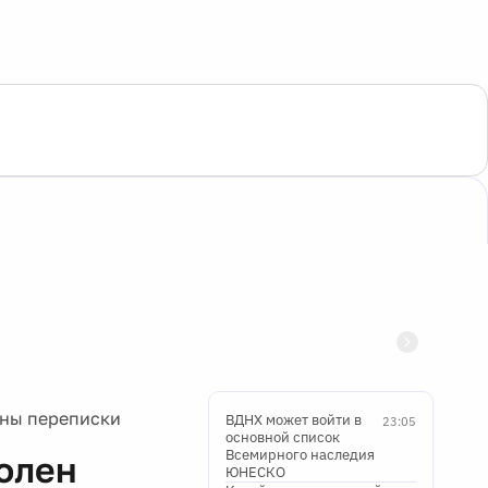
йны переписки
ВДНХ может войти в
23:05
основной список
Всемирного наследия
олен
ЮНЕСКО