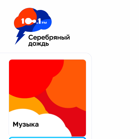
Москва 100.1 FM
Апатиты
Астрахань
Волгоград
Вологда
Екатеринбург
Иваново
Казань
Калининград
Калуга