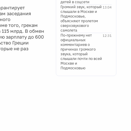
детей в соцсети
Громкий звук, который
арантирует
13:04
слышали в Москве и
гам заседания
Подмосковье,
ного
объясняют пролетом
ме того, грекам
сверхзвукового
самолета
 115 млрд. В обмен
По-прежнему нет
12:31
ую зарплату до 600
официальных
ьство Греции
комментариев о
торые не раз
причинах громкого
звука, который
слышали почти по всей
Москве и
Подмосковью