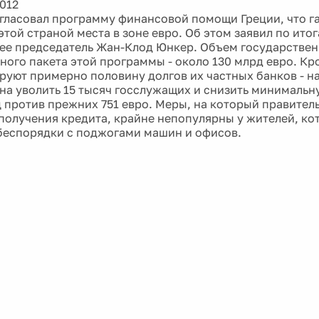
2012
гласовал программу финансовой помощи Греции, что г
этой страной места в зоне евро. Об этом заявил по ито
ее председатель Жан-Клод Юнкер. Объем государствен
ого пакета этой программы - около 130 млрд евро. Кро
руют примерно половину долгов их частных банков - на
на уволить 15 тысяч госслужащих и снизить минимальн
ц против прежних 751 евро. Меры, на который правител
получения кредита, крайне непопулярны у жителей, ко
беспорядки с поджогами машин и офисов.