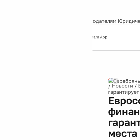
События
Контакты
О нас
Экскурсии
Silver Studio
Рекламодателям
Юридиче
Слушайте
App Store
Google Play
Telegram App
Серебряный
дождь
12+
Реклама
/
Новости
/
гарантирует
Еврос
финан
гаран
места 