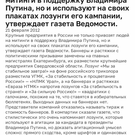
Путина, но и используют на своих
плакатах лозунги его кампании,
утверждает газета Ведомости.
21 февраля 2012
Крупные предприятия в России не только привозят людей
на митинги в поддержку Владимира Путина, но и
используют на своих плакатах лозунги его кампании,
утверждает газета Ведомости. Баннеры и растяжки с
политическими призывами замечены на главных
магистралях Екатеринбурга, их разместили крупнейшие
предприятия Свердловской области. Лозунг «Мы за
стабильное завтра!» на фоне российского триколора
разместила УГМК, «За стабильность и процветание
России!» — «НЛМК Урал», а на баннерах и растяжках
«Евраза НТМК» напротив лозунгов «За стабильность в
стране!» и «За сильную Россию!» — квадратики с
галочками, похожие на те, что ставятся в избирательных
бюллетенях. Выходных данных на баннерах нет.
Представители компаний отказались называть тираж и
стоимость баннеров. В компартии сказали газете, что
стилистически это очень напоминает лозунги, которые
используют в агитации за кандидата в президенты
Владимира Путина, но доказать агитационный умысел
сложно: прямого сходства, кроме шрифтов и одинаковых