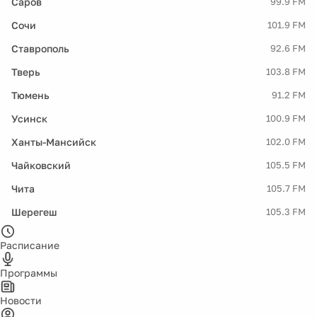
Саров
99.9 FM
Сочи
101.9 FM
Ставрополь
92.6 FM
Тверь
103.8 FM
Тюмень
91.2 FM
Усинск
100.9 FM
Ханты-Мансийск
102.0 FM
Чайковский
105.5 FM
Чита
105.7 FM
Шерегеш
105.3 FM
Расписание
Программы
Новости