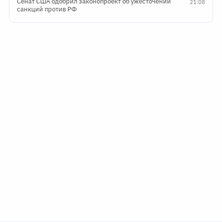
Сенат США одобрил законопроект об ужесточении
21:08
санкций против РФ