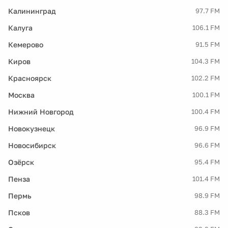
Калининград
97.7 FM
Калуга
106.1 FM
Кемерово
91.5 FM
Киров
104.3 FM
Красноярск
102.2 FM
Москва
100.1 FM
Нижний Новгород
100.4 FM
Новокузнецк
96.9 FM
Новосибирск
96.6 FM
Озёрск
95.4 FM
Пенза
101.4 FM
Пермь
98.9 FM
Псков
88.3 FM