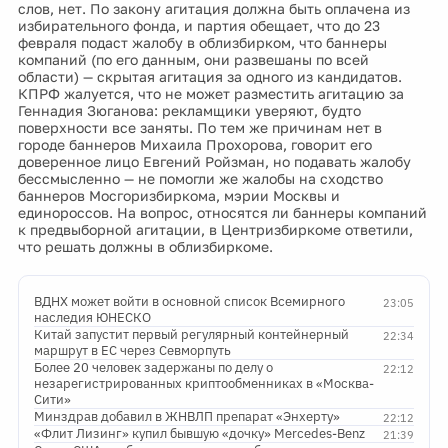
слов, нет. По закону агитация должна быть оплачена из
избирательного фонда, и партия обещает, что до 23
февраля подаст жалобу в облизбирком, что баннеры
компаний (по его данным, они развешаны по всей
области) — скрытая агитация за одного из кандидатов.
КПРФ жалуется, что не может разместить агитацию за
Геннадия Зюганова: рекламщики уверяют, будто
поверхности все заняты. По тем же причинам нет в
городе баннеров Михаила Прохорова, говорит его
доверенное лицо Евгений Ройзман, но подавать жалобу
бессмысленно — не помогли же жалобы на сходство
баннеров Мосгоризбиркома, мэрии Москвы и
единороссов. На вопрос, относятся ли баннеры компаний
к предвыборной агитации, в Центризбиркоме ответили,
что решать должны в облизбиркоме.
ВДНХ может войти в основной список Всемирного
23:05
наследия ЮНЕСКО
Китай запустит первый регулярный контейнерный
22:34
маршрут в ЕС через Севморпуть
Более 20 человек задержаны по делу о
22:12
незарегистрированных криптообменниках в «Москва-
Сити»
Минздрав добавил в ЖНВЛП препарат «Энхерту»
22:12
«Флит Лизинг» купил бывшую «дочку» Mercedes-Benz
21:39