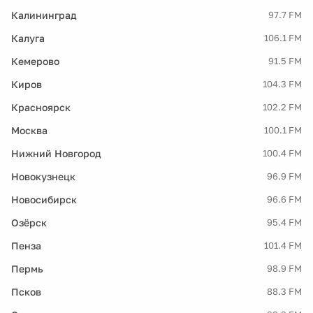
Калининград
97.7 FM
Калуга
106.1 FM
Кемерово
91.5 FM
Киров
104.3 FM
Красноярск
102.2 FM
Москва
100.1 FM
Нижний Новгород
100.4 FM
Новокузнецк
96.9 FM
Новосибирск
96.6 FM
Озёрск
95.4 FM
Пенза
101.4 FM
Пермь
98.9 FM
Псков
88.3 FM