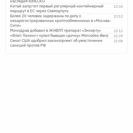
наследия ЮНЕСКО
Китай запустит первый регулярный контейнерный
22:34
маршрут в ЕС через Севморпуть
Более 20 человек задержаны по делу о
22:12
незарегистрированных криптообменниках в «Москва-
Сити»
Минздрав добавил в ЖНВЛП препарат «Энхерту»
22:12
«Флит Лизинг» купил бывшую «дочку» Mercedes-Benz
21:39
Сенат США одобрил законопроект об ужесточении
21:08
санкций против РФ