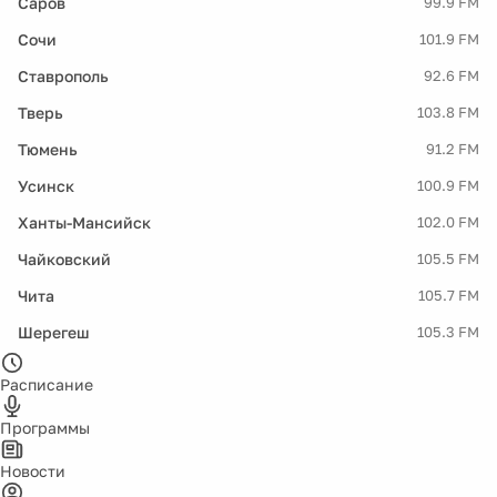
Саров
99.9 FM
Сочи
101.9 FM
Ставрополь
92.6 FM
Тверь
103.8 FM
Тюмень
91.2 FM
Усинск
100.9 FM
Ханты-Мансийск
102.0 FM
Чайковский
105.5 FM
Чита
105.7 FM
Шерегеш
105.3 FM
Расписание
Программы
Новости