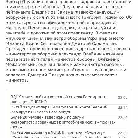
Виктор Янукович снова проводит кадровые перестановки
в министерстве обороны. Янукович назначил генерал-
лейтенанта Владимира Замана главнокомандующим
вооруженных сил Украины вместо Григория Педченко. Об
этом говорится на официальном сайте президента.
Накануне Педченко подтвердил, что решил уйти из
генштаба и доложил об этом президенту. 8 февраля
Янукович сменил министра обороны Украины: вместо
Михаила Ежеля был назначен Дмитрий Саламатин.
Президент произвел также ряд кадровых перестановок в
министерстве обороны: Александр Олейник назначен
первым заместителем министра обороны. Владимир
Можаровский, бывший первым замминистра обороны,
стал заместителем министра обороны – руководителем
аппарата, Дмитрий Пляцук назначен заместителем
министра.
ВДНХ может войти в основной список Всемирного
23:05
наследия ЮНЕСКО
Китай запустит первый регулярный контейнерный
22:34
маршрут в ЕС через Севморпуть
Более 20 человек задержаны по делу о
22:12
незарегистрированных криптообменниках в «Москва-
Сити»
Минздрав добавил в ЖНВЛП препарат «Энхерту»
22:12
«Флит Лизинг» купил бывшую «дочку» Mercedes-Benz
21:39