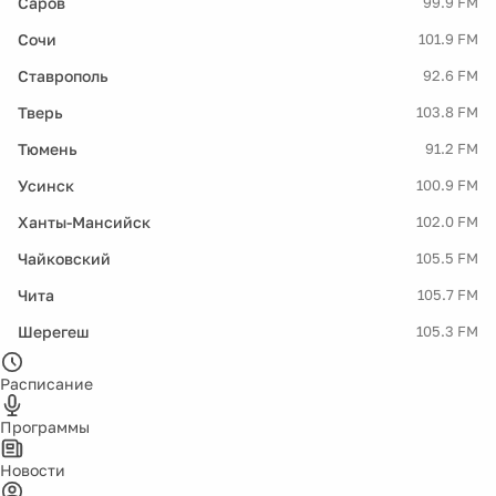
Саров
99.9 FM
Сочи
101.9 FM
Ставрополь
92.6 FM
Тверь
103.8 FM
Тюмень
91.2 FM
Усинск
100.9 FM
Ханты-Мансийск
102.0 FM
Чайковский
105.5 FM
Чита
105.7 FM
Шерегеш
105.3 FM
Расписание
Программы
Новости