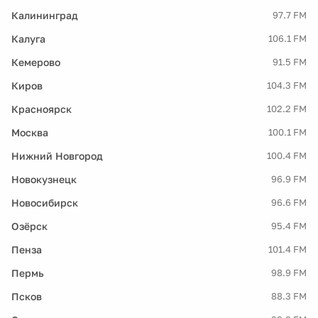
Калининград
97.7 FM
Калуга
106.1 FM
Кемерово
91.5 FM
Киров
104.3 FM
Красноярск
102.2 FM
Москва
100.1 FM
Нижний Новгород
100.4 FM
Новокузнецк
96.9 FM
Новосибирск
96.6 FM
Озёрск
95.4 FM
Пенза
101.4 FM
Пермь
98.9 FM
Псков
88.3 FM