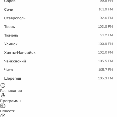
Саров
99.9 FM
Сочи
101.9 FM
Ставрополь
92.6 FM
Тверь
103.8 FM
Тюмень
91.2 FM
Усинск
100.9 FM
Ханты-Мансийск
102.0 FM
Чайковский
105.5 FM
Чита
105.7 FM
Шерегеш
105.3 FM
Расписание
Программы
Новости