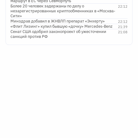
маршрут в ЕС через Севморпуть
Более 20 человек задержаны по делу о
22:12
незарегистрированных криптообменниках в «Москва-
Сити»
Минздрав добавил в ЖНВЛП препарат «Энхерту»
22:12
«Флит Лизинг» купил бывшую «дочку» Mercedes-Benz
21:39
Сенат США одобрил законопроект об ужесточении
21:08
санкций против РФ