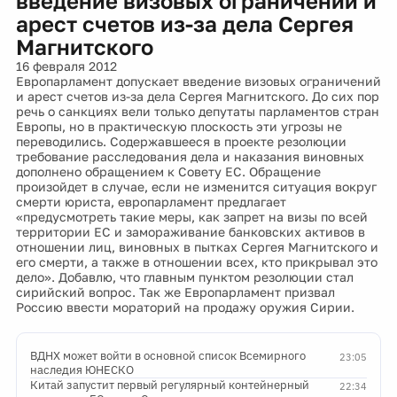
введение визовых ограничений и
арест счетов из-за дела Сергея
Магнитского
16 февраля 2012
Европарламент допускает введение визовых ограничений
и арест счетов из-за дела Сергея Магнитского. До сих пор
речь о санкциях вели только депутаты парламентов стран
Европы, но в практическую плоскость эти угрозы не
переводились. Содержавшееся в проекте резолюции
требование расследования дела и наказания виновных
дополнено обращением к Совету ЕС. Обращение
произойдет в случае, если не изменится ситуация вокруг
смерти юриста, европарламент предлагает
«предусмотреть такие меры, как запрет на визы по всей
территории ЕС и замораживание банковских активов в
отношении лиц, виновных в пытках Сергея Магнитского и
его смерти, а также в отношении всех, кто прикрывал это
дело». Добавлю, что главным пунктом резолюции стал
сирийский вопрос. Так же Европарламент призвал
Россию ввести мораторий на продажу оружия Сирии.
ВДНХ может войти в основной список Всемирного
23:05
наследия ЮНЕСКО
Китай запустит первый регулярный контейнерный
22:34