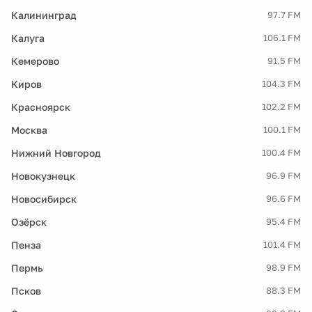
Калининград
97.7 FM
Калуга
106.1 FM
Кемерово
91.5 FM
Киров
104.3 FM
Красноярск
102.2 FM
Москва
100.1 FM
Нижний Новгород
100.4 FM
Новокузнецк
96.9 FM
Новосибирск
96.6 FM
Озёрск
95.4 FM
Пенза
101.4 FM
Пермь
98.9 FM
Псков
88.3 FM