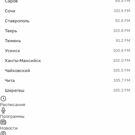
Саров
99.9 FM
Сочи
101.9 FM
Ставрополь
92.6 FM
Тверь
103.8 FM
Тюмень
91.2 FM
Усинск
100.9 FM
Ханты-Мансийск
102.0 FM
Чайковский
105.5 FM
Чита
105.7 FM
Шерегеш
105.3 FM
Расписание
Программы
Новости