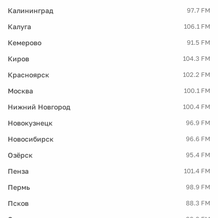
Калининград
97.7 FM
Калуга
106.1 FM
Кемерово
91.5 FM
Киров
104.3 FM
Красноярск
102.2 FM
Москва
100.1 FM
Нижний Новгород
100.4 FM
Новокузнецк
96.9 FM
Новосибирск
96.6 FM
Озёрск
95.4 FM
Пенза
101.4 FM
Пермь
98.9 FM
Псков
88.3 FM