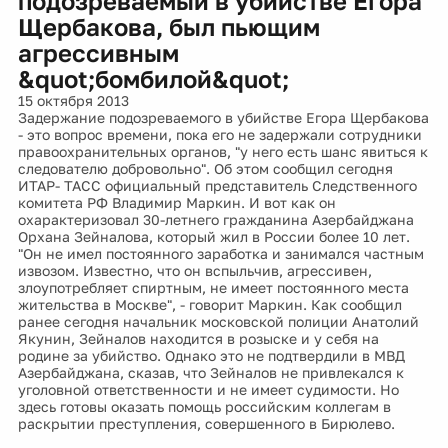
подозреваемый в убийстве Егора
Щербакова, был пьющим
агрессивным
&quot;бомбилой&quot;
15 октября 2013
Задержание подозреваемого в убийстве Егора Щербакова
- это вопрос времени, пока его не задержали сотрудники
правоохранительных органов, "у него есть шанс явиться к
следователю добровольно". Об этом сообщил сегодня
ИТАР- ТАСС официальный представитель Следственного
комитета РФ Владимир Маркин. И вот как он
охарактеризовал 30-летнего гражданина Азербайджана
Орхана Зейналова, который жил в России более 10 лет.
"Он не имел постоянного заработка и занимался частным
извозом. Известно, что он вспыльчив, агрессивен,
злоупотребляет спиртным, не имеет постоянного места
жительства в Москве", - говорит Маркин. Как сообщил
ранее сегодня начальник московской полиции Анатолий
Якунин, Зейналов находится в розыске и у себя на
родине за убийство. Однако это не подтвердили в МВД
Азербайджана, сказав, что Зейналов не привлекался к
уголовной ответственности и не имеет судимости. Но
здесь готовы оказать помощь российским коллегам в
раскрытии преступления, совершенного в Бирюлево.