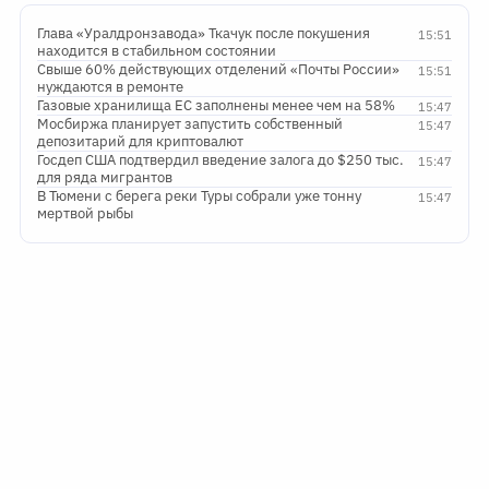
Глава «Уралдронзавода» Ткачук после покушения
15:51
находится в стабильном состоянии
Свыше 60% действующих отделений «Почты России»
15:51
нуждаются в ремонте
Газовые хранилища ЕС заполнены менее чем на 58%
15:47
Мосбиржа планирует запустить собственный
15:47
депозитарий для криптовалют
Госдеп США подтвердил введение залога до $250 тыс.
15:47
для ряда мигрантов
В Тюмени с берега реки Туры собрали уже тонну
15:47
мертвой рыбы