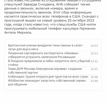
стало известно ранее из откровений бывшего сотрудника
спецслужб Эдварда Сноудена, АНБ собирает также
данные о звонках, включая номера, время и
продолжительность звонков. Этот сбор информации
касается практически всех телефонов в США. Скандал с
прослушкой вышел на новый уровень 23 октября 2013
года, когда стало известно, что спецслужбы США могли
прослушивать мобильный телефон канцлера Германии
Ангелы Меркель.
Британские ученые внедрили гены свиньи в салат-
22:53
латук для вкуса мяса
Лишенная сертификата эксплуатанта «Ижавиа»
22:53
собирается устранить замечания Росавиации
В Лондоне предложили в пабах запретить пить у барной
22:51
стойки
Глава ДУМ Москвы Аляутдинов опроверг создание
22:51
собственной партии
Кобахидзе: Грузия открыта для туристов из всех стран
22:48
Wildberries планирует запустить собственный сервис
22:48
для общения