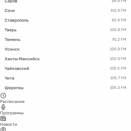
Саров
99.9 FM
Сочи
101.9 FM
Ставрополь
92.6 FM
Тверь
103.8 FM
Тюмень
91.2 FM
Усинск
100.9 FM
Ханты-Мансийск
102.0 FM
Чайковский
105.5 FM
Чита
105.7 FM
Шерегеш
105.3 FM
Расписание
Программы
Новости