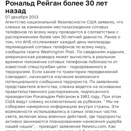
Рональд Рейган более 30 лет
назад
07 декабря 2013
Агентство национальной безопасности США заявило, что
слежка за изменением местонахождения сотовых
телефонов по всему миру проводится в соответствии с
распоряжением более чем 30-летней давности. Ранее о
том, что АНБ отслеживает каждый день миллиарды
перемещений сотовых телефонов по всему миру,
сообщила газета Washington Post. По сведениям издания,
американская разведка может вычислять в реальном
времени положение сотовых телефонов поблизости от
известной спецслужбам цели - подозреваемого в
терроризме. Если какие-то траектории передвижений
совпадают, начинается изучение возможного
потенциального сообщника террориста. По заявлению
представителя агентства, слежка ведется на основании
правительственного распоряжения, подписанного
президентом Рональдом Рейганом в 1981 году. При этом
США ведут слежку исключительно за рубежом. " Мы не
собираем намеренно информацию внутри страны. Эти
возможности использовались в самых опасных частях
света, включая зоны военных действий, где террористы
активно занимаются планированием нанесения ущерба
нашей нации", - приводит заявление Newsru.com. Как