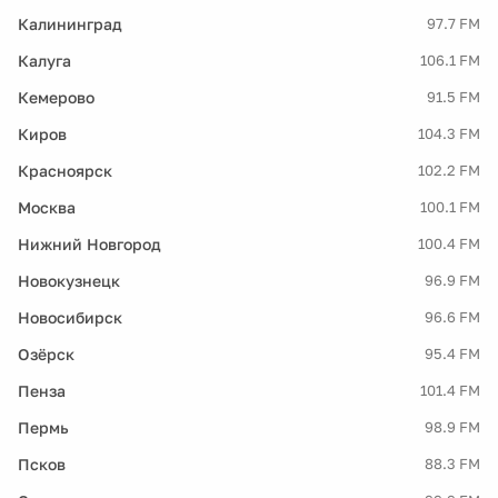
Калининград
97.7 FM
Калуга
106.1 FM
Кемерово
91.5 FM
Киров
104.3 FM
Красноярск
102.2 FM
Москва
100.1 FM
Нижний Новгород
100.4 FM
Новокузнецк
96.9 FM
Новосибирск
96.6 FM
Озёрск
95.4 FM
Пенза
101.4 FM
Пермь
98.9 FM
Псков
88.3 FM