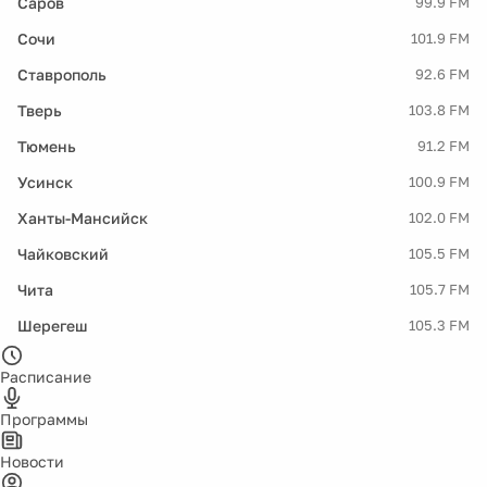
Саров
99.9 FM
Сочи
101.9 FM
Ставрополь
92.6 FM
Тверь
103.8 FM
Тюмень
91.2 FM
Усинск
100.9 FM
Ханты-Мансийск
102.0 FM
Чайковский
105.5 FM
Чита
105.7 FM
Шерегеш
105.3 FM
Расписание
Программы
Новости