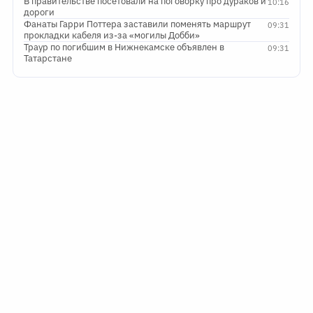
В правительстве посетовали на поговорку про дураков и
10:16
дороги
Фанаты Гарри Поттера заставили поменять маршрут
09:31
прокладки кабеля из-за «могилы Добби»
Траур по погибшим в Нижнекамске объявлен в
09:31
Татарстане