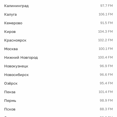
Калининград
97.7 FM
Калуга
106.1 FM
Кемерово
91.5 FM
Киров
104.3 FM
Красноярск
102.2 FM
Москва
100.1 FM
Нижний Новгород
100.4 FM
Новокузнецк
96.9 FM
Новосибирск
96.6 FM
Озёрск
95.4 FM
Пенза
101.4 FM
Пермь
98.9 FM
Псков
88.3 FM