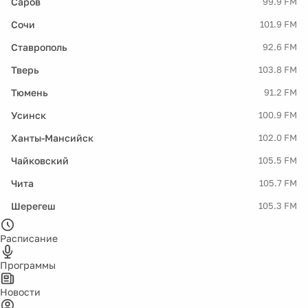
Саров
99.9 FM
Сочи
101.9 FM
Ставрополь
92.6 FM
Тверь
103.8 FM
Тюмень
91.2 FM
Усинск
100.9 FM
Ханты-Мансийск
102.0 FM
Чайковский
105.5 FM
Чита
105.7 FM
Шерегеш
105.3 FM
Расписание
Программы
Новости