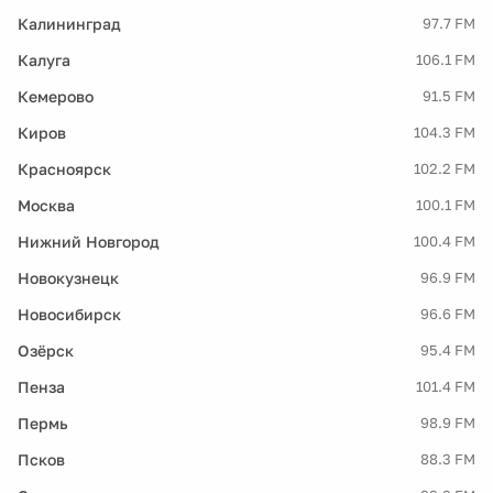
Калининград
97.7 FM
Калуга
106.1 FM
Кемерово
91.5 FM
Киров
104.3 FM
Красноярск
102.2 FM
Москва
100.1 FM
Нижний Новгород
100.4 FM
Новокузнецк
96.9 FM
Новосибирск
96.6 FM
Озёрск
95.4 FM
Пенза
101.4 FM
Пермь
98.9 FM
Псков
88.3 FM