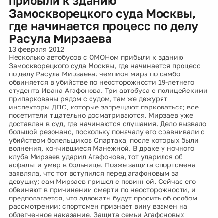
прибыли к зданию
Замоскворецкого суда Москвы,
где начинается процесс по делу
Расула Мирзаева
13 февраля 2012
Несколько автобусов с ОМОНом прибыли к зданию
Замоскворецкого суда Москвы, где начинается процесс
по делу Расула Мирзаева: чемпион мира по самбо
обвиняется в убийстве по неосторожности 19-летнего
студента Ивана Агафонова. Три автобуса с полицейскими
припаркованы рядом с судом, там же дежурят
инспекторы ДПС, которые запрещают парковаться; все
посетители тщательно досматриваются. Мирзаев уже
доставлен в суд, где начинаются слушания. Дело вызвало
большой резонанс, поскольку поначалу его сравнивали с
убийством болельщиков Спартака, после которых были
волнения, кончившиеся Манежной. В драке у ночного
клуба Мирзаев ударил Агафонова, тот ударился об
асфальт и умер в больнице. Позже защита спортсмена
заявляла, что тот вступился перед агафоновым за
девушку; сам Мирзаев пришел с повинной. Сейчас его
обвиняют в причинении смерти по неосторожности, и
предполагается, что адвокаты будут просить об особом
рассмотрении: спортсмен признает вину взамен на
облегченное наказание. Защита семьи Агафоновых