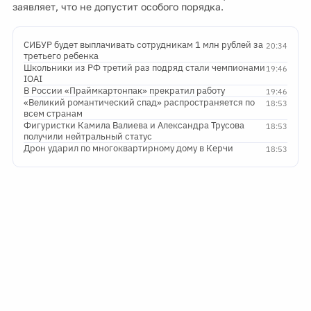
заявляет, что не допустит особого порядка.
СИБУР будет выплачивать сотрудникам 1 млн рублей за
20:34
третьего ребенка
Школьники из РФ третий раз подряд стали чемпионами
19:46
IOAI
В России «Праймкартонпак» прекратил работу
19:46
«Великий романтический спад» распространяется по
18:53
всем странам
Фигуристки Камила Валиева и Александра Трусова
18:53
получили нейтральный статус
Дрон ударил по многоквартирному дому в Керчи
18:53