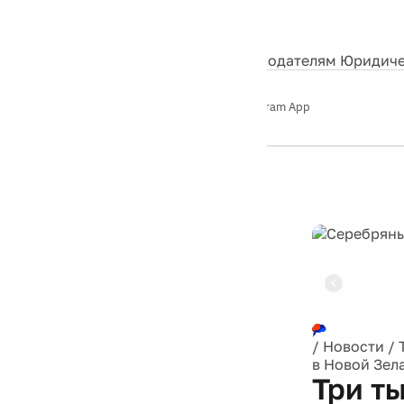
События
Контакты
О нас
Экскурсии
Silver Studio
Рекламодателям
Юридиче
Слушайте
App Store
Google Play
Telegram App
Серебряный
дождь
12+
Реклама
/
Новости
/
в Новой Зел
Три т