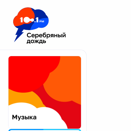
Москва 100.1 FM
Апатиты
Астрахань
Волгоград
Вологда
Екатеринбург
Иваново
Казань
Калининград
Калуга