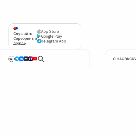
App Store
Слушайте
Google Play
Серебряный
Telegram App
дождь
О НАС
ЭКСК
12+
🍪
Мы используем cookie для улучшения работы сайта.