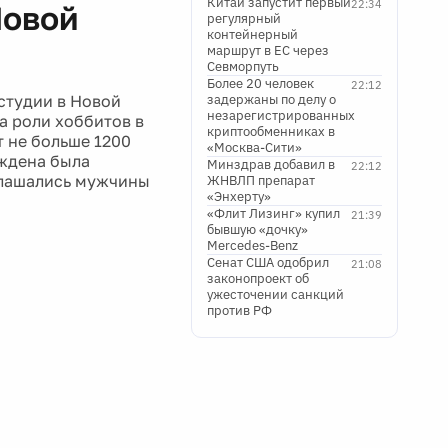
Китай запустит первый
22:34
Новой
регулярный
контейнерный
маршрут в ЕС через
Севморпуть
Более 20 человек
22:12
студии в Новой
задержаны по делу о
незарегистрированных
а роли хоббитов в
криптообменниках в
 не больше 1200
«Москва-Сити»
уждена была
Минздрав добавил в
22:12
глашались мужчины
ЖНВЛП препарат
«Энхерту»
«Флит Лизинг» купил
21:39
бывшую «дочку»
Mercedes-Benz
Сенат США одобрил
21:08
законопроект об
ужесточении санкций
против РФ