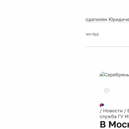
События
Контакты
О нас
Экскурсии
Silver Studio
Рекламодателям
Юридиче
Слушайте
App Store
Google Play
Telegram App
Серебряный
дождь
12+
Реклама
/
Новости
/
служба ГУ М
В Мос