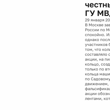
честн
ГУ МВ
29 января 20
В Москве за
России по М
спокойно. И
однако посл
участников 
том, что ко
составляло 
акции, на п
кольцо, соз
только по в
кольца машин
по Садовому
движением, 
фальсификац
акции обозн
лентами, ко