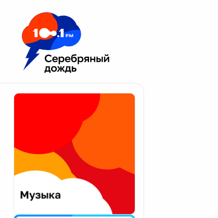
Москва 100.1 FM
Апатиты
Астрахань
Волгоград
Вологда
Екатеринбург
Иваново
Казань
Калининград
Калуга