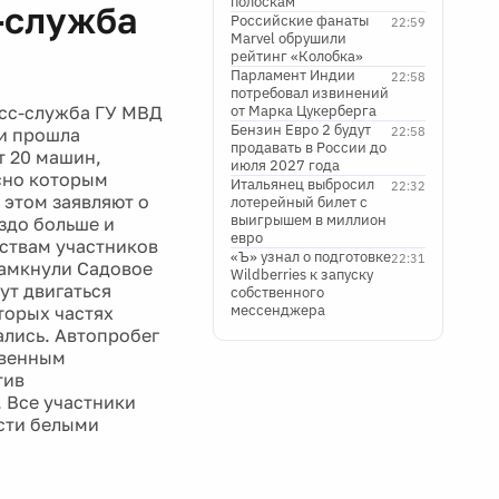
полоскам
-служба
Российские фанаты
22:59
Marvel обрушили
рейтинг «Колобка»
Парламент Индии
22:58
потребовал извинений
есс-служба ГУ МВД
от Марка Цукерберга
Бензин Евро 2 будут
 и прошла
22:58
продавать в России до
т 20 машин,
июля 2027 года
сно которым
Итальянец выбросил
22:32
 этом заявляют о
лотерейный билет с
выигрышем в миллион
здо больше и
евро
ьствам участников
«Ъ» узнал о подготовке
22:31
замкнули Садовое
Wildberries к запуску
ут двигаться
собственного
мессенджера
торых частях
ались. Автопробег
твенным
тив
. Все участники
ости белыми