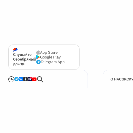
App Store
Слушайте
Google Play
Серебряный
Telegram App
дождь
О НАС
ЭКСК
12+