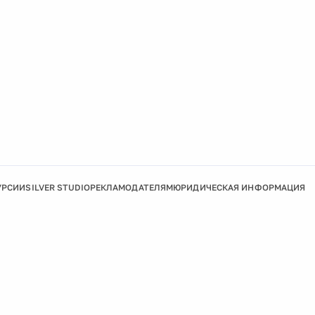
УРСИИ
SILVER STUDIO
РЕКЛАМОДАТЕЛЯМ
ЮРИДИЧЕСКАЯ ИНФОРМАЦИЯ