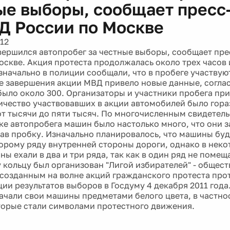
ые выборы, сообщает пресс
Д России по Москве
12
вершился автопробег за честные выборы, сообщает пр
оскве. Акция протеста продолжалась около трех часов
значально в полиции сообщали, что в пробеге участвую
е завершения акции МВД привело новые данные, согла
было около 300. Организаторы и участники пробега при
личество участвовавших в акции автомобилей было гора
от тысячи до пяти тысяч. По многочисленным свидетел
ике автопробега машин было настолько много, что они 
дав пробку. Изначально планировалось, что машины буд
торому ряду внутренней стороны дороги, однако в неко
ы ехали в два и три ряда, так как в один ряд не помещ
 кольцу был организован "Лигой избирателей" - общес
созданным на волне акций гражданского протеста про
ии результатов выборов в Госдуму 4 декабря 2011 года
ачали свои машины предметами белого цвета, в частн
торые стали символами протестного движения.