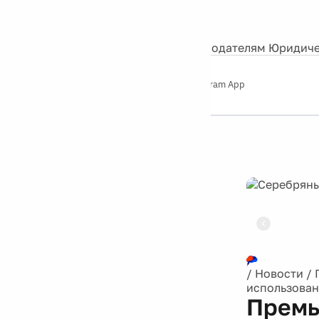
События
Контакты
О нас
Экскурсии
Silver Studio
Рекламодателям
Юридиче
Слушайте
App Store
Google Play
Telegram App
Серебряный
дождь
12+
Реклама
/
Новости
/
использован
Премь