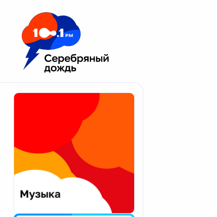
Москва 100.1 FM
Апатиты
Астрахань
Волгоград
Вологда
Екатеринбург
Иваново
Казань
Калининград
Калуга