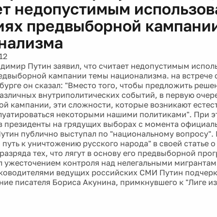
ет недопустимым использов
иях предвыборной кампани
нализма
12
димир Путин заявил, что считает недопустимым испол
едвыборной кампании темы национализма. на встрече 
бурге он сказал: "Вместо того, чтобы предложить реше
различных внутриполитических событий, в первую очере
й кампании, эти сложности, которые возникают естес
луатироваться некоторыми нашими политиками". При эт
в президенты на грядущих выборах с момента официал
Путин публично выступал по "национальному вопросу". 
 путь к уничтожению русского народа" в своей статье 
 разряда тех, что лягут в основу его предвыборной пр
л ужесточением контроля над нелегальными мигрантами
уководителями ведущих российских СМИ Путин подчерк
ие писателя Бориса Акунина, примкнувшего к "Лиге из