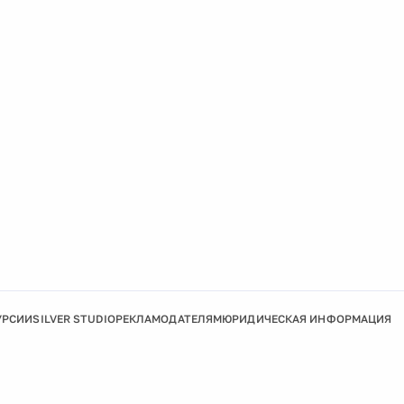
УРСИИ
SILVER STUDIO
РЕКЛАМОДАТЕЛЯМ
ЮРИДИЧЕСКАЯ ИНФОРМАЦИЯ