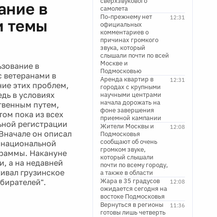
сверхзвукового
ание в
самолета
По-прежнему нет
12:31
и темы
официальных
комментариев о
причинах громкого
звука, который
слышали почти по всей
Москве и
ьзование в
Подмосковью
с ветеранами в
Аренда квартир в
12:31
ние этих проблем,
городах с крупными
дь в условиях
научными центрами
начала дорожать на
твенным путем,
фоне завершения
ом пока из всех
приемной кампании
ьной регистрации
Жители Москвы и
12:08
Вначале он описал
Подмосковья
сообщают об очень
о национальной
громком звуке,
ограммы. Накануне
который слышали
, а на недавней
почти по всему городу,
ивал грузинское
а также в области
Жара в 35 градусов
бирателей".
12:08
ожидается сегодня на
востоке Подмосковья
Вернуться в регионы
11:36
готовы лишь четверть