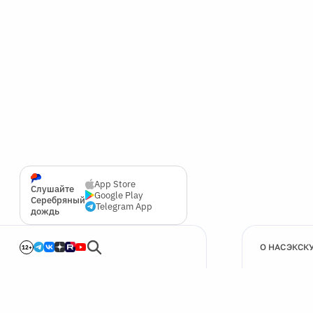
App Store
Слушайте
Google Play
Серебряный
Telegram App
дождь
О НАС
ЭКСК
12+