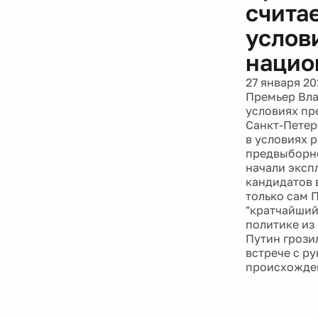
счита
услов
нацио
27 января 20
Премьер Вла
условиях пр
Санкт-Петер
в условиях 
предвыборно
начали эксп
кандидатов 
только сам 
"кратчайший
политике из
Путин грози
встрече с р
происхожден