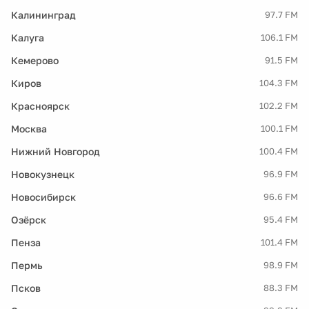
Калининград
97.7 FM
Калуга
106.1 FM
Кемерово
91.5 FM
Киров
104.3 FM
Красноярск
102.2 FM
Москва
100.1 FM
Нижний Новгород
100.4 FM
Новокузнецк
96.9 FM
Новосибирск
96.6 FM
Озёрск
95.4 FM
Пенза
101.4 FM
Пермь
98.9 FM
Псков
88.3 FM