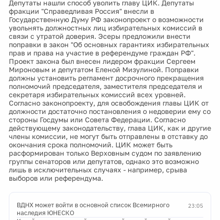
Депутаты нашли способ уволить главу ЦИК. Депутаты
фракции "Справедливая Россия" внесли в
Государственную Думу РФ законопроект о возможности
увольнять должностных лиц избирательных комиссий в
связи с утратой доверия. Эсеры предложили внести
поправки в закон "Об основных гарантиях избирательных
прав и права на участие в референдуме граждан РФ".
Проект закона был внесен лидером фракции Сергеем
Мироновым и депутатом Еленой Мизулиной. Поправки
должны установить регламент досрочного прекращения
полномочий председателя, заместителя председателя и
секретаря избирательных комиссий всех уровней.
Согласно законопроекту, для освобождения главы ЦИК от
должности достаточно постановления о недоверии ему со
стороны Госдумы или Совета Федерации. Согласно
действующему законодательству, глава ЦИК, как и другие
члены комиссии, не могут быть отправлены в отставку до
окончания срока полномочий. ЦИК может быть
расформирован только Верховным судом по заявлению
группы сенаторов или депутатов, однако это возможно
лишь в исключительных случаях - например, срыва
выборов или референдума.
ВДНХ может войти в основной список Всемирного
23:05
наследия ЮНЕСКО