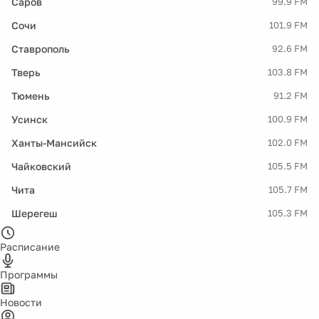
Саров
99.9 FM
Сочи
101.9 FM
Ставрополь
92.6 FM
Тверь
103.8 FM
Тюмень
91.2 FM
Усинск
100.9 FM
Ханты-Мансийск
102.0 FM
Чайковский
105.5 FM
Чита
105.7 FM
Шерегеш
105.3 FM
Расписание
Программы
Новости