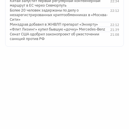
Китай запустит первый регулярный контейнерный
22:34
маршрут в ЕС через Севморпуть
Более 20 человек задержаны по делу о
22:12
незарегистрированных криптообменниках в «Москва-
Сити»
Минздрав добавил в ЖНВЛП препарат «Энхерту»
22:12
«Флит Лизинг» купил бывшую «дочку» Mercedes-Benz
21:39
Сенат США одобрил законопроект об ужесточении
21:08
санкций против РФ