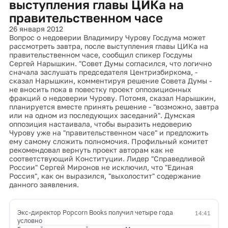
выступления главы ЦИКа на
правительственном часе
26 января 2012
Вопрос о недоверии Владимиру Чурову Госдума может
рассмотреть завтра, после выступления главы ЦИКа на
правительственном часе, сообщил спикер Госдумы
Сергей Нарышкин. "Совет Думы согласился, что логично
сначала заслушать председателя Центризбиркома, -
сказал Нарышкин, комментируя решение Совета Думы -
не вносить пока в повестку проект оппозиционных
фракций о недоверии Чурову. Потомя, сказал Нарышкин,
планируется вместе принять решение - "возможно, завтра
или на одном из последующих заседаний". Думская
оппозиция настаивала, чтобы выразить недоверию
Чурову уже на "правительственном часе" и предложить
ему самому сложить полномочия. Профильный комитет
рекомендовал вернуть проект авторам как не
соответствующий Конституции. Лидер "Справедливой
России" Сергей Миронов не исключил, что "Единая
Россия", как он выразился, "выхолостит" содержание
данного заявления.
Экс-директор Popcorn Books получил четыре года
14:41
условно