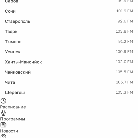
Саров
99.9 FM
Сочи
101.9 FM
Ставрополь
92.6 FM
Тверь
103.8 FM
Тюмень
91.2 FM
Усинск
100.9 FM
Ханты-Мансийск
102.0 FM
Чайковский
105.5 FM
Чита
105.7 FM
Шерегеш
105.3 FM
Расписание
Программы
Новости