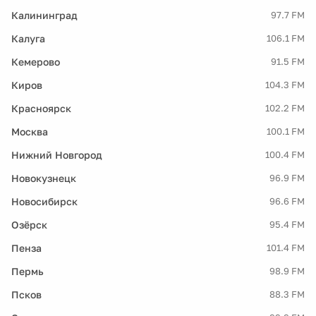
Калининград
97.7 FM
Калуга
106.1 FM
Кемерово
91.5 FM
Киров
104.3 FM
Красноярск
102.2 FM
Москва
100.1 FM
Нижний Новгород
100.4 FM
Новокузнецк
96.9 FM
Новосибирск
96.6 FM
Озёрск
95.4 FM
Пенза
101.4 FM
Пермь
98.9 FM
Псков
88.3 FM