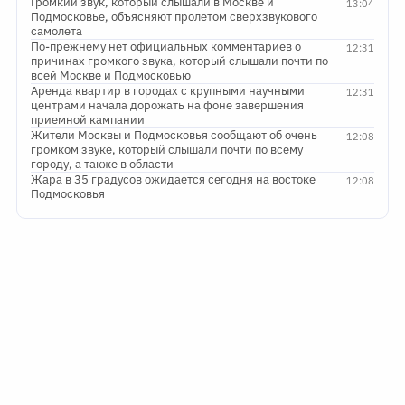
Громкий звук, который слышали в Москве и
13:04
Подмосковье, объясняют пролетом сверхзвукового
самолета
По-прежнему нет официальных комментариев о
12:31
причинах громкого звука, который слышали почти по
всей Москве и Подмосковью
Аренда квартир в городах с крупными научными
12:31
центрами начала дорожать на фоне завершения
приемной кампании
Жители Москвы и Подмосковья сообщают об очень
12:08
громком звуке, который слышали почти по всему
городу, а также в области
Жара в 35 градусов ожидается сегодня на востоке
12:08
Подмосковья