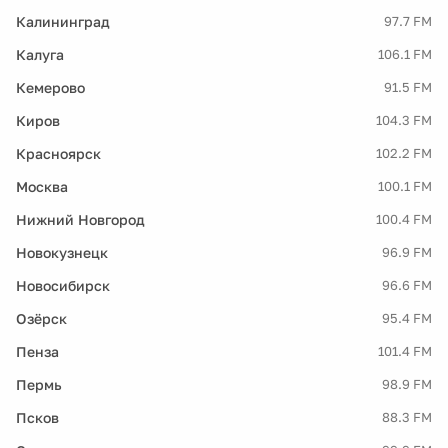
Калининград
97.7 FM
Калуга
106.1 FM
Кемерово
91.5 FM
Киров
104.3 FM
Красноярск
102.2 FM
Москва
100.1 FM
Нижний Новгород
100.4 FM
Новокузнецк
96.9 FM
Новосибирск
96.6 FM
Озёрск
95.4 FM
Пенза
101.4 FM
Пермь
98.9 FM
Псков
88.3 FM