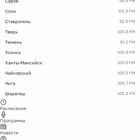
Саров
99.9 FM
Сочи
101.9 FM
Ставрополь
92.6 FM
Тверь
103.8 FM
Тюмень
91.2 FM
Усинск
100.9 FM
Ханты-Мансийск
102.0 FM
Чайковский
105.5 FM
Чита
105.7 FM
Шерегеш
105.3 FM
Расписание
Программы
Новости