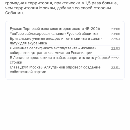
громадная территория, практически в 1,5 раза больше,
чем территория Москвы, добавил со своей стороны
Собянин.
Руслан Терновой взял свое второе золото ЧЕ-2026
23:08
YouTube заблокировал каналы «Русской общины»
23:08
Британские ученые внедрили гены свиньи в салат-
22:53
латук для вкуса мяса
Лишенная сертификата эксплуатанта «Ижавиа»
22:53
собирается устранить замечания Росавиации
В Лондоне предложили в пабах запретить пить у барной
22:51
стойки
Глава ДУМ Москвы Аляутдинов опроверг создание
22:51
собственной партии