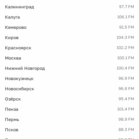
Калининград
97.7 FM
Калуга
106.1 FM
Кемерово
91.5 FM
Киров
104.3 FM
Красноярск
102.2 FM
Москва
100.1 FM
Нижний Новгород
100.4 FM
Новокузнецк
96.9 FM
Новосибирск
96.6 FM
Озёрск
95.4 FM
Пенза
101.4 FM
Пермь
98.9 FM
Псков
88.3 FM