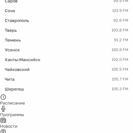
Саров
99.9 FM
Сочи
101.9 FM
Ставрополь
92.6 FM
Тверь
103.8 FM
Тюмень
91.2 FM
Усинск
100.9 FM
Ханты-Мансийск
102.0 FM
Чайковский
105.5 FM
Чита
105.7 FM
Шерегеш
105.3 FM
Расписание
Программы
Новости