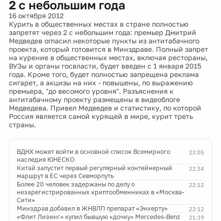
2 с небольшим года
16 октября 2012
Курить в общественных местах в стране полностью
запретят через 2 с небольшим года: премьер Дмитрий
Медведев огласил некоторые пункты из антитабачного
проекта, который готовится в Минздраве. Полный запрет
на курение в общественных местах, включая рестораны,
ВУЗы и органы госвласти, будет введен с 1 января 2015
года. Кроме того, будет полностью запрещена реклама
сигарет, а акцизы на них - повышены, по выражению
премьера, "до весомого уровня". Разъяснения к
антитабачному проекту размещены в видеоблоге
Медведева. Привел Медведев и статистику, по которой
Россия является самой курящей в мире, курит треть
страны.
ВДНХ может войти в основной список Всемирного
23:05
наследия ЮНЕСКО
Китай запустит первый регулярный контейнерный
22:34
маршрут в ЕС через Севморпуть
Более 20 человек задержаны по делу о
22:12
незарегистрированных криптообменниках в «Москва-
Сити»
Минздрав добавил в ЖНВЛП препарат «Энхерту»
22:12
«Флит Лизинг» купил бывшую «дочку» Mercedes-Benz
21:39