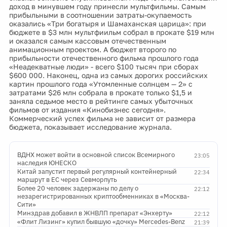
доход в минувшем году принесли мультфильмы. Самым
прибыльными в соотношении затраты-окупаемость
оказались «Три богатыря и Шамаханская царица»: при
бюджете в $3 млн мультфиильм собрал в прокате $19 млн
и оказался самым кассовым отечественным
анимационным проектом. А бюджет второго по
прибыльности отечественного фильма прошлого года
«Неадекватные люди» - всего $100 тысяч при сборах
$600 000. Наконец, одна из самых дорогих российских
картин прошлого года «Утомленные солнцем — 2» с
затратами $26 млн собрала в прокате только $1,5 и
заняла седьмое место в рейтинге самых убыточных
фильмов от издания «Кинобизнес сегодня».
Коммерческий успех фильма не зависит от размера
бюджета, показывает исследование журнала.
ВДНХ может войти в основной список Всемирного
23:05
наследия ЮНЕСКО
Китай запустит первый регулярный контейнерный
22:34
маршрут в ЕС через Севморпуть
Более 20 человек задержаны по делу о
22:12
незарегистрированных криптообменниках в «Москва-
Сити»
Минздрав добавил в ЖНВЛП препарат «Энхерту»
22:12
«Флит Лизинг» купил бывшую «дочку» Mercedes-Benz
21:39