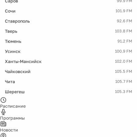
Саров
99.9 FM
Сочи
101.9 FM
Ставрополь
92.6 FM
Тверь
103.8 FM
Тюмень
91.2 FM
Усинск
100.9 FM
Ханты-Мансийск
102.0 FM
Чайковский
105.5 FM
Чита
105.7 FM
Шерегеш
105.3 FM
Расписание
Программы
Новости