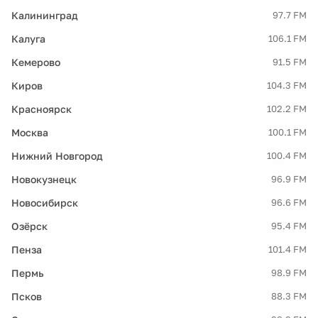
Калининград
97.7 FM
Калуга
106.1 FM
Кемерово
91.5 FM
Киров
104.3 FM
Красноярск
102.2 FM
Москва
100.1 FM
Нижний Новгород
100.4 FM
Новокузнецк
96.9 FM
Новосибирск
96.6 FM
Озёрск
95.4 FM
Пенза
101.4 FM
Пермь
98.9 FM
Псков
88.3 FM