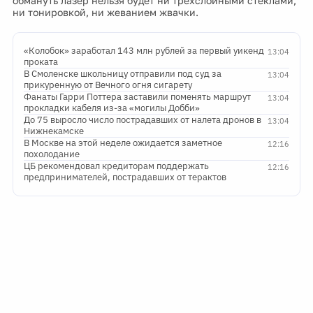
обмануть лазер нельзя будет ни трехслойными стеклами,
ни тонировкой, ни жеванием жвачки.
«Колобок» заработал 143 млн рублей за первый уикенд
13:04
проката
В Смоленске школьницу отправили под суд за
13:04
прикуренную от Вечного огня сигарету
Фанаты Гарри Поттера заставили поменять маршрут
13:04
прокладки кабеля из-за «могилы Добби»
До 75 выросло число пострадавших от налета дронов в
13:04
Нижнекамске
В Москве на этой неделе ожидается заметное
12:16
похолодание
ЦБ рекомендовал кредиторам поддержать
12:16
предпринимателей, пострадавших от терактов