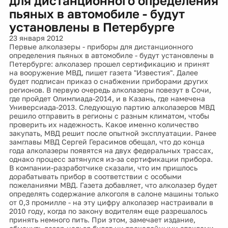
для дистанционного определения
пьяных в автомобиле - будут
установлены в Петербурге
23 января 2012
Первые алколазеры - приборы для дистанционного
определения пьяных в автомобиле - будут установлены в
Петербурге: алколазер прошел сертификацию и принят
на вооружение МВД, пишет газета "Известия". Далее
будет подписан приказ о снабжении приборами других
регионов. В первую очередь алколазеры повезут в Сочи,
где пройдет Олимпиада-2014, и в Казань, где намечена
Универсиада-2013. Следующую партию алколазеров МВД
решило отправить в регионы с разным климатом, чтобы
проверить их надежность. Какое именно количество
закупать, МВД решит после опытной эксплуатации. Ранее
замглавы МВД Сергей Герасимов обещал, что до конца
года алколазеры появятся на двух федеральных трассах,
однако процесс затянулся из-за сертификации прибора.
В компании-разработчике сказали, что им пришлось
дорабатывать прибор в соответствии с особыми
пожеланиями МВД. Газета добавляет, что алколазер будет
определять содержание алкоголя в салоне машины только
от 0,3 промилле - на эту цифру алколазер настраивали в
2010 году, когда по закону водителям еще разрешалось
принять немного пить. При этом, замечает издание,