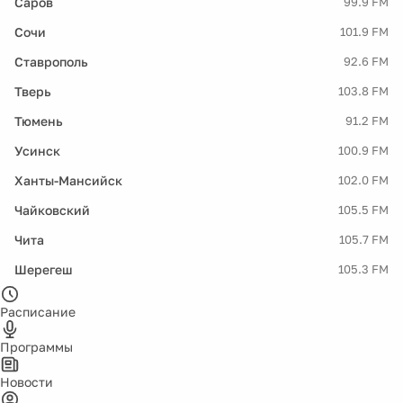
Саров
99.9 FM
Сочи
101.9 FM
Ставрополь
92.6 FM
Тверь
103.8 FM
Тюмень
91.2 FM
Усинск
100.9 FM
Ханты-Мансийск
102.0 FM
Чайковский
105.5 FM
Чита
105.7 FM
Шерегеш
105.3 FM
Расписание
Программы
Новости