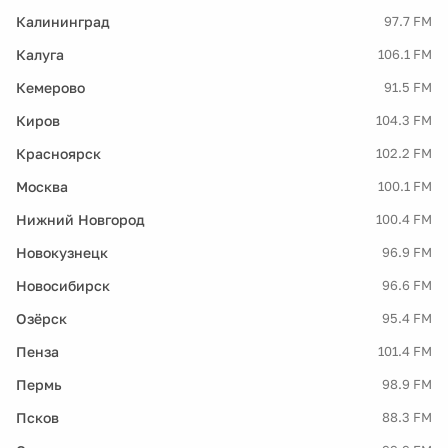
Калининград
97.7 FM
Калуга
106.1 FM
Кемерово
91.5 FM
Киров
104.3 FM
Красноярск
102.2 FM
Москва
100.1 FM
Нижний Новгород
100.4 FM
Новокузнецк
96.9 FM
Новосибирск
96.6 FM
Озёрск
95.4 FM
Пенза
101.4 FM
Пермь
98.9 FM
Псков
88.3 FM