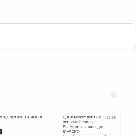
елделения пьяных
ВДНХ может войти в
23:05
основной список
Всемирного наследия
я
ЮНЕСКО