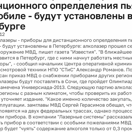
нционного опрелделения пь
обиле - будут установлены 
бурге
12
лазеры - приборы для дистанционного опрелделения п
- будут установлены в Петербурге: алколазер прошел 
ооружение МВД, пишет газета "Известия". "В ближайшее
авится в Петербург, где с ними начнут работать местны
оры", - сообщил начальник Центра оперативной крими
смотровой техники НПО "СТиС" Александр Романов. По 
сан приказ МВД о снабжении приборами других регион
олазеры будут поставлять в Сочи, где пройдет Олимпиад
 намечена Универсиада-2013. Следующую партию алкол
 регионы с разным климатом, чтобы проверить их рабо
 уточняет издание. "Какое именно количество закупать
плуатации. замглавы МВД Сергей Герасимов обещал, чт
появятся на двух федеральных трассах, однако процесс
и прибора. В компании "Лазерные системы" рассказали
ь прибор в соответствии с особыми пожеланиями МВД. 
р будет "чуять" содержание алкоголя только от 0,3 пром