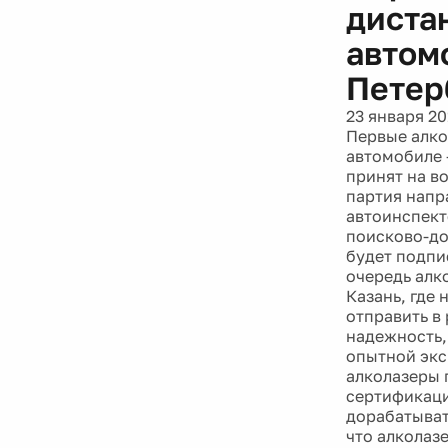
диста
автом
Петер
23 января 20
Первые алко
автомобиле 
принят на в
партия напр
автоинспект
поисково-до
будет подпи
очередь алк
Казань, где
отправить в
надежность,
опытной экс
алколазеры 
сертификаци
дорабатыват
что алколазе