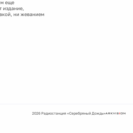
ям еще
т издание,
овкой, ни жеванием
2026 Радиостанция «Серебряный Дождь»