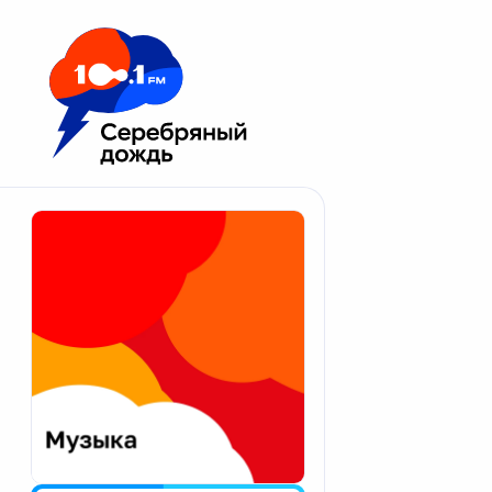
Москва 100.1 FM
Апатиты
Астрахань
Волгоград
Вологда
Екатеринбург
Иваново
Казань
Калининград
Калуга