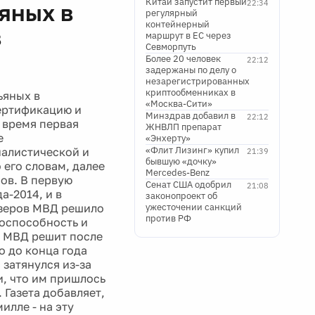
Китай запустит первый
22:34
яных в
регулярный
контейнерный
в
маршрут в ЕС через
Севморпуть
Более 20 человек
22:12
задержаны по делу о
незарегистрированных
криптообменниках в
ьяных в
«Москва-Сити»
сертификацию и
Минздрав добавил в
22:12
 время первая
ЖНВЛП препарат
е
«Энхерту»
«Флит Лизинг» купил
налистической и
21:39
бывшую «дочку»
его словам, далее
Mercedes-Benz
ов. В первую
Сенат США одобрил
21:08
а-2014, и в
законопроект об
азеров МВД решило
ужесточении санкций
против РФ
тоспособность и
, МВД решит после
о до конца года
 затянулся из-за
, что им пришлось
Газета добавляет,
илле - на эту