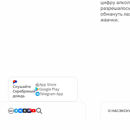
цифру алкол
разрешалось 
обмануть ла
жвачки.
App Store
Слушайте
Google Play
Серебряный
Telegram App
дождь
О НАС
ЭКСК
12+