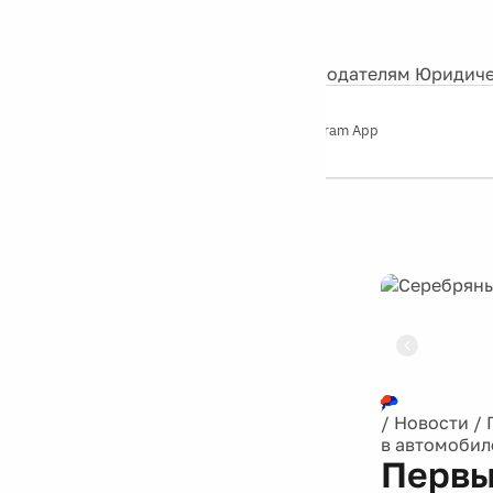
События
Контакты
О нас
Экскурсии
Silver Studio
Рекламодателям
Юридиче
Слушайте
App Store
Google Play
Telegram App
Серебряный
дождь
12+
Реклама
/
Новости
/
в автомобил
Первы