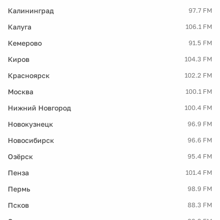
Калининград
97.7 FM
Калуга
106.1 FM
Кемерово
91.5 FM
Киров
104.3 FM
Красноярск
102.2 FM
Москва
100.1 FM
Нижний Новгород
100.4 FM
Новокузнецк
96.9 FM
Новосибирск
96.6 FM
Озёрск
95.4 FM
Пенза
101.4 FM
Пермь
98.9 FM
Псков
88.3 FM