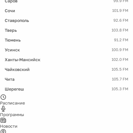
Саров
99.9 FM
Сочи
101.9 FM
Ставрополь
92.6 FM
Тверь
103.8 FM
Тюмень
91.2 FM
Усинск
100.9 FM
Ханты-Мансийск
102.0 FM
Чайковский
105.5 FM
Чита
105.7 FM
Шерегеш
105.3 FM
Расписание
Программы
Новости