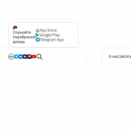
App Store
Слушайте
Google Play
Серебряный
Telegram App
дождь
О НАС
ЭКСК
12+
🍪
Мы используем cookie для улучшения работы сайта.