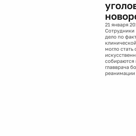
уголо
новор
21 января 20
Сотрудники 
дело по фак
клинической
могло стать
искусственн
собираются 
главврача б
реанимации 