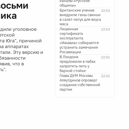
каналы «Русской
восьми
общины»
Британские ученые
22:53
чика
внедрили гены свиньи
в салат-латук для вкуса
мяса
удили уголовное
Лишенная
22:53
сертификата
етской
эксплуатанта
та Юга", причиной
«Ижавиа» собирается
на аппаратах
устранить замечания
тали. Эту версию и
Росавиации
В Лондоне
обязанности
22:51
предложили в пабах
вив, что в
запретить пить у
ь".
барной стойки
Глава ДУМ Москвы
22:51
Аляутдинов опроверг
создание собственной
партии