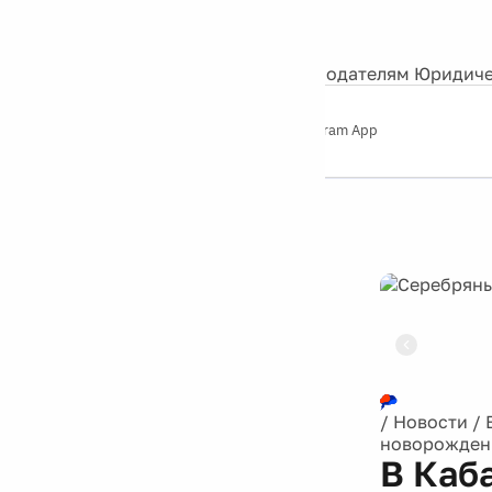
События
Контакты
О нас
Экскурсии
Silver Studio
Рекламодателям
Юридиче
Слушайте
App Store
Google Play
Telegram App
Серебряный
дождь
12+
Реклама
/
Новости
/
новорожденн
В Каб