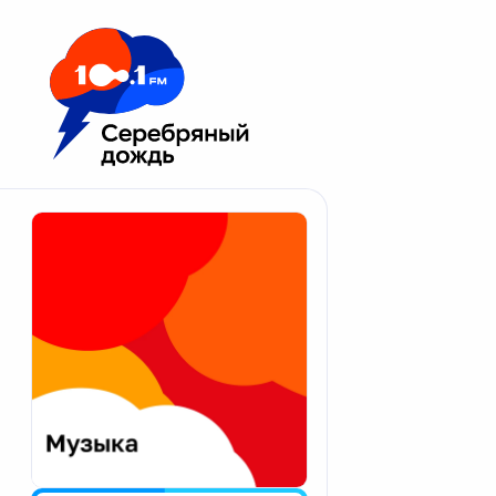
Москва 100.1 FM
Апатиты
Астрахань
Волгоград
Вологда
Екатеринбург
Иваново
Казань
Калининград
Калуга