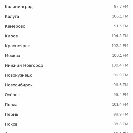
Калининград
97.7 FM
Калуга
106.1 FM
Кемерово
91.5 FM
Киров
104.3 FM
Красноярск
102.2 FM
Москва
100.1 FM
Нижний Новгород
100.4 FM
Новокузнецк
96.9 FM
Новосибирск
96.6 FM
Озёрск
95.4 FM
Пенза
101.4 FM
Пермь
98.9 FM
Псков
88.3 FM