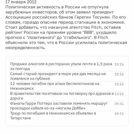
17 января 2012
Политическая активность в России не отпугнула
зарубежных инвесторов, об этом заявил президент
Ассоциации российских банков Гарегин Тосунян. По его
словам, гораздо опаснее период стагнации в экономике.
Стоит добавить, что накануне агентство Fitch, оставив
рейтинг России на прежнем уровне "ВВВ", ухудшило
прогноз с "позитивного" до "стабильного". В Fitch
объяснили это тем, что в России усилилась политическая
неопределенность.
Продажи алкоголя в ресторанах упали почти в 1,5 раза
10:16
за полгода
Самый старый президент в мире уже два месяца не
10:16
появлялся на публике
12 человек погибли при атаке беспилотников на
10:16
Нижнекамск
В правительстве посетовали на поговорку про дураков и
10:16
дороги
Фанаты Гарри Поттера заставили поменять маршрут
09:31
прокладки кабеля из-за «могилы Добби»
Траур по погибшим в Нижнекамске объявлен в
09:31
Татарстане