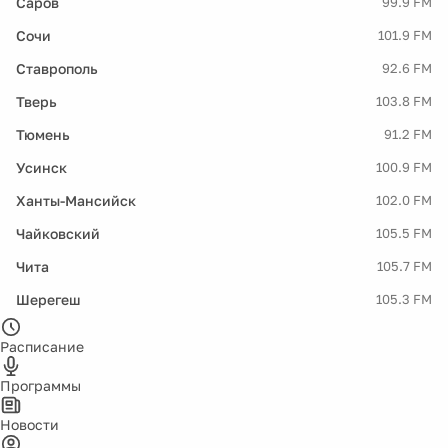
Саров
99.9 FM
Сочи
101.9 FM
Ставрополь
92.6 FM
Тверь
103.8 FM
Тюмень
91.2 FM
Усинск
100.9 FM
Ханты-Мансийск
102.0 FM
Чайковский
105.5 FM
Чита
105.7 FM
Шерегеш
105.3 FM
Расписание
Программы
Новости