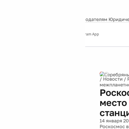
События
Контакты
О нас
Экскурсии
Silver Studio
Рекламодателям
Юридиче
Слушайте
App Store
Google Play
Telegram App
Серебряный
дождь
12+
Реклама
/
Новости
/
межпланетно
Роско
место
станц
14 января 20
Роскосмос в