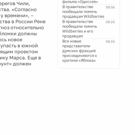
фильма «Одиссея»
ерегов Чили,
В правительстве
08:06
тва. «Согласно
пообещали помочь
у времени», –
продавцам Wildberries
ства в России Рене
В правительстве
08:05
пообещали помочь
гноз относительно
Wildberries и его
 обломки должны
продавцам
ось новое
Все новые
08:05
 упасть в южной
представители
думских фракций
тоящим проектом
присоединяются к
ику Марса. Еще в
критике «Яблока»
рунт» должен