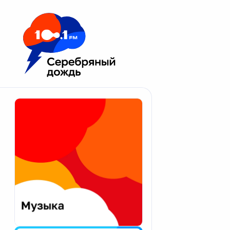
Москва 100.1 FM
Апатиты
Астрахань
Волгоград
Вологда
Екатеринбург
Иваново
Казань
Калининград
Калуга