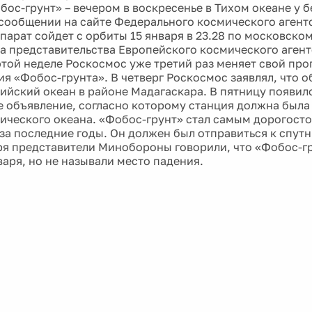
бос-грунт» – вечером в воскресенье в Тихом океане у б
 сообщении на сайте Федерального космического агентс
парат сойдет с орбиты 15 января в 23.28 по московском
ва представительства Европейского космического агент
этой неделе Роскосмос уже третий раз меняет свой про
ия «Фобос-грунта». В четверг Роскосмос заявлял, что
дийский океан в районе Мадагаскара. В пятницу появил
 объявление, согласно которому станция должна была
тического океана. «Фобос-грунт» стал самым дорогос
за последние годы. Он должен был отправиться к спутн
ря представители Минобороны говорили, что «Фобос-г
варя, но не называли место падения.