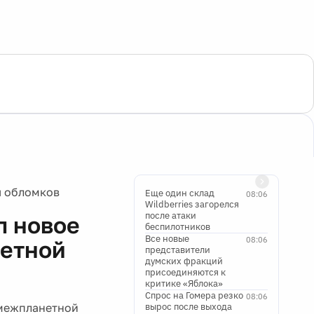
я обломков
Еще один склад
08:06
Wildberries загорелся
после атаки
л новое
беспилотников
Все новые
08:06
нетной
представители
думских фракций
присоединяются к
критике «Яблока»
Спрос на Гомера резко
08:06
 межпланетной
вырос после выхода