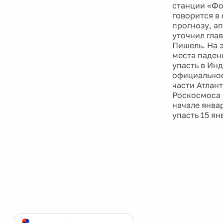
станции «Фо
говорится в
прогнозу, ап
уточнил гла
Пишель. На 
места паден
упасть в Ин
официальное
части Атлан
Роскосмоса 
начале янва
упасть 15 ян