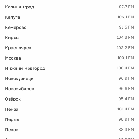
Калининград
97.7 FM
Калуга
106.1 FM
Кемерово
91.5 FM
Киров
104.3 FM
Красноярск
102.2 FM
Москва
100.1 FM
Нижний Новгород
100.4 FM
Новокузнецк
96.9 FM
Новосибирск
96.6 FM
Озёрск
95.4 FM
Пенза
101.4 FM
Пермь
98.9 FM
Псков
88.3 FM