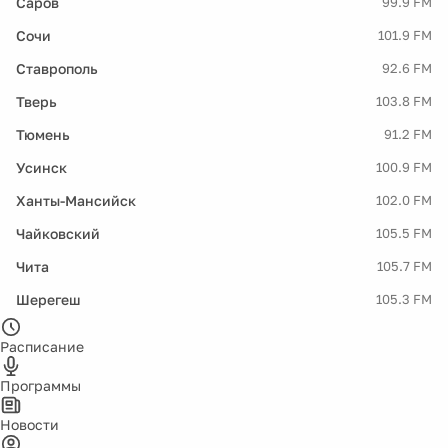
Саров
99.9 FM
Сочи
101.9 FM
Ставрополь
92.6 FM
Тверь
103.8 FM
Тюмень
91.2 FM
Усинск
100.9 FM
Ханты-Мансийск
102.0 FM
Чайковский
105.5 FM
Чита
105.7 FM
Шерегеш
105.3 FM
Расписание
Программы
Новости