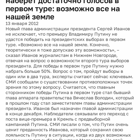
наберет достаточно голосов в
первом туре: возможно все на
нашей земле
13 января 2012
Новый глава администрации президента Сергей Иванов
не исключает, что премьеру Владимиру Путину не
удастся победить на президентских выборах в первом
туре. «Возможно все на нашей земле. Конечно,
теоретически я тоже допускаю эту возможность», –
сказал Иванов журналистам в Нижнем Новгороде,
отвечая на вопрос о возможности второго тура выборов
президента. Для победы в первом туре Путину нужно
набрать больше 50%. Вопрос о том, пройдут выборы в
один или в два тура, эксперты считают сейчас ключевым.
СМИ сообщали о существовании противоположных точек
зрения по этому вопросу. Считается, что главным
сторонником победы Путина в первом туре стал бывший
глава аппарата правительства Вячеслав Володин, который
в прошлом году стал заместителем главы администрации
президента. Иванов был назначен главой администрации
в конце декабря. Наблюдатели связывали его переход с
поста вице-премьера в Кремль с предвыборной
кампанией Путина. СМИ писали о том, что Путин очень
ценит преданность Иванова, который сохранил свою
лояльность Путину в ситуации, когда из двух возможных