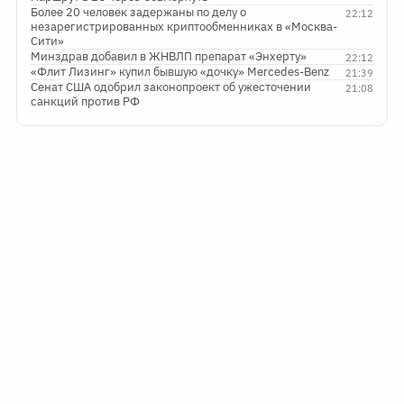
Более 20 человек задержаны по делу о
22:12
незарегистрированных криптообменниках в «Москва-
Сити»
Минздрав добавил в ЖНВЛП препарат «Энхерту»
22:12
«Флит Лизинг» купил бывшую «дочку» Mercedes-Benz
21:39
Сенат США одобрил законопроект об ужесточении
21:08
санкций против РФ