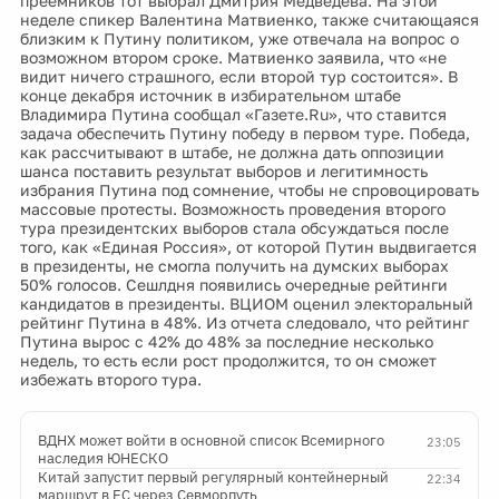
преемников тот выбрал Дмитрия Медведева. На этой
неделе спикер Валентина Матвиенко, также считающаяся
близким к Путину политиком, уже отвечала на вопрос о
возможном втором сроке. Матвиенко заявила, что «не
видит ничего страшного, если второй тур состоится». В
конце декабря источник в избирательном штабе
Владимира Путина сообщал «Газете.Ru», что ставится
задача обеспечить Путину победу в первом туре. Победа,
как рассчитывают в штабе, не должна дать оппозиции
шанса поставить результат выборов и легитимность
избрания Путина под сомнение, чтобы не спровоцировать
массовые протесты. Возможность проведения второго
тура президентских выборов стала обсуждаться после
того, как «Единая Россия», от которой Путин выдвигается
в президенты, не смогла получить на думских выборах
50% голосов. Сешлдня появились очередные рейтинги
кандидатов в президенты. ВЦИОМ оценил электоральный
рейтинг Путина в 48%. Из отчета следовало, что рейтинг
Путина вырос с 42% до 48% за последние несколько
недель, то есть если рост продолжится, то он сможет
избежать второго тура.
ВДНХ может войти в основной список Всемирного
23:05
наследия ЮНЕСКО
Китай запустит первый регулярный контейнерный
22:34
маршрут в ЕС через Севморпуть