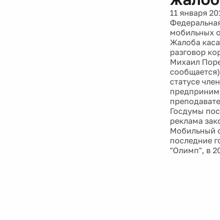
11 января 20
Федеральная
мобильных о
Жалоба каса
разговор ко
Михаил Поре
сообщается) 
статусе чле
предпринима
преподавате
Госдумы пос
реклама зак
Мобильный о
последние г
"Олимп", в 2