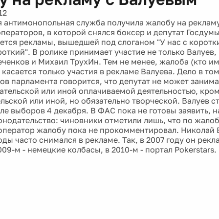
12
 антимонопольная служба получила жалобу на рекламу
ператоров, в которой снялся боксер и депутат Госдум
ется рекламы, вышедшей под слоганом "У нас с корот
роткий". В ролике принимает участие не только Валуев,
ченков и Михаил ТрухИн. Тем не менее, жалоба (кто им
касается только участия в рекламе Валуева. Дело в том
нов парламента говорится, что депутат не может занима
тельской или иной оплачиваемой деятельностью, кром
льской или иной, но обязательно творческой. Валуев с
ле выборов 4 декабря. В ФАС пока не готовы заявить, 
онодательство: чиновники отметили лишь, что по жалоб
ператор жалобу пока не прокомментировал. Николай 
оды часто снимался в рекламе. Так, в 2007 году он рек
009-м - немецкие колбасы, в 2010-м - портал Pokerstars.