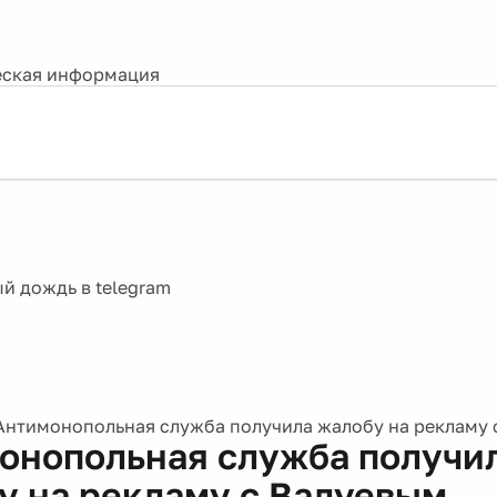
ская информация
Антимонопольная служба получила жалобу на рекламу 
онопольная служба получи
у на рекламу с Валуевым