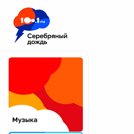
Москва 100.1 FM
Апатиты
Астрахань
Волгоград
Вологда
Екатеринбург
Иваново
Казань
Калининград
Калуга