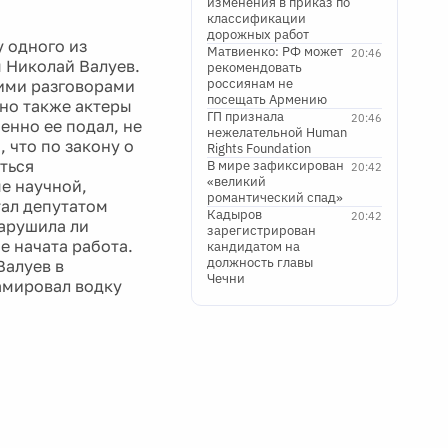
изменения в приказ по
классификации
дорожных работ
 одного из
Матвиенко: РФ может
20:46
ы Николай Валуев.
рекомендовать
россиянам не
кими разговорами
посещать Армению
 но также актеры
ГП признала
20:46
енно ее подал, не
нежелательной Human
, что по закону о
Rights Foundation
ться
В мире зафиксирован
20:42
«великий
е научной,
романтический спад»
тал депутатом
Кадыров
20:42
нарушила ли
зарегистрирован
е начата работа.
кандидатом на
должность главы
Валуев в
Чечни
ламировал водку