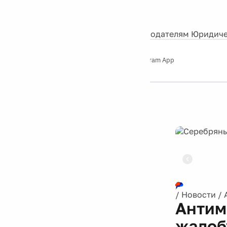
События
Контакты
О нас
Экскурсии
Silver Studio
Рекламодателям
Юридиче
Слушайте
App Store
Google Play
Telegram App
Серебряный
дождь
12+
Реклама
/
Новости
/
Антим
жалоб