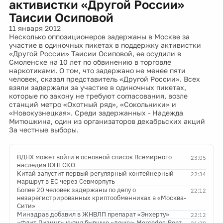
активистки «Другой России»
Таисии Осиповой
11 января 2012
Несколько оппозиционеров задержаны в Москве за
участие в одиночных пикетах в поддержку активистки
«Другой России» Таисии Осиповой, ее осудили в
Смоленске на 10 лет по обвинению в торговле
наркотиками. О том, что задержано не менее пяти
человек, сказал представитель «Другой России». Всех
взяли задержали за участие в одиночных пикетах,
которые по закону не требуют согласования, возле
станций метро «Охотный ряд», «Сокольники» и
«Новокузнецкая». Среди задержанных - Надежда
Митюшкина, один из организаторов декабрьских акций
За честные выборы.
ВДНХ может войти в основной список Всемирного
23:05
наследия ЮНЕСКО
Китай запустит первый регулярный контейнерный
22:34
маршрут в ЕС через Севморпуть
Более 20 человек задержаны по делу о
22:12
незарегистрированных криптообменниках в «Москва-
Сити»
Минздрав добавил в ЖНВЛП препарат «Энхерту»
22:12
«Флит Лизинг» купил бывшую «дочку» Mercedes-Benz