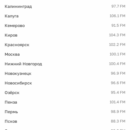
Калининград
97.7 FM
Калуга
106.1 FM
Кемерово
91.5 FM
Киров
104.3 FM
Красноярск
102.2 FM
Москва
100.1 FM
Нижний Новгород
100.4 FM
Новокузнецк
96.9 FM
Новосибирск
96.6 FM
Озёрск
95.4 FM
Пенза
101.4 FM
Пермь
98.9 FM
Псков
88.3 FM