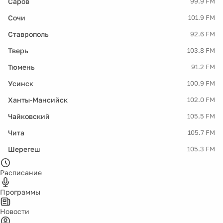
Саров
99.9 FM
Сочи
101.9 FM
Ставрополь
92.6 FM
Тверь
103.8 FM
Тюмень
91.2 FM
Усинск
100.9 FM
Ханты-Мансийск
102.0 FM
Чайковский
105.5 FM
Чита
105.7 FM
Шерегеш
105.3 FM
Расписание
Программы
Новости