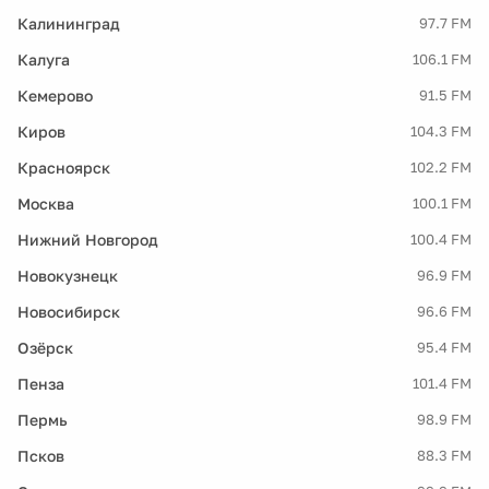
Калининград
97.7 FM
Калуга
106.1 FM
Кемерово
91.5 FM
Киров
104.3 FM
Красноярск
102.2 FM
Москва
100.1 FM
Нижний Новгород
100.4 FM
Новокузнецк
96.9 FM
Новосибирск
96.6 FM
Озёрск
95.4 FM
Пенза
101.4 FM
Пермь
98.9 FM
Псков
88.3 FM