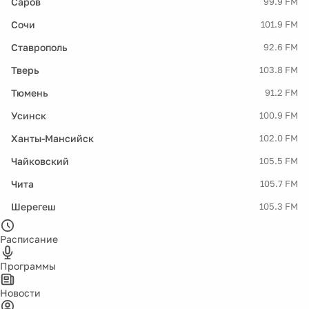
Саров
99.9 FM
Сочи
101.9 FM
Ставрополь
92.6 FM
Тверь
103.8 FM
Тюмень
91.2 FM
Усинск
100.9 FM
Ханты-Мансийск
102.0 FM
Чайковский
105.5 FM
Чита
105.7 FM
Шерегеш
105.3 FM
Расписание
Программы
Новости