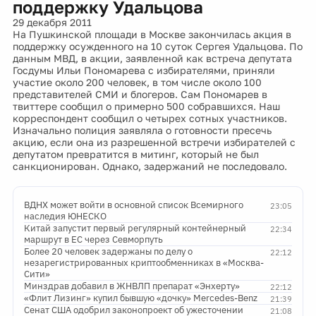
поддержку Удальцова
29 декабря 2011
На Пушкинской площади в Москве закончилась акция в
поддержку осужденного на 10 суток Сергея Удальцова. По
данным МВД, в акции, заявленной как встреча депутата
Госдумы Ильи Пономарева с избирателями, приняли
участие около 200 человек, в том числе около 100
представителей СМИ и блогеров. Сам Пономарев в
твиттере сообщил о примерно 500 собравшихся. Наш
корреспондент сообщил о четырех сотных участников.
Изначально полиция заявляла о готовности пресечь
акцию, если она из разрешенной встречи избирателей с
депутатом превратится в митинг, который не был
санкционирован. Однако, задержаний не последовало.
ВДНХ может войти в основной список Всемирного
23:05
наследия ЮНЕСКО
Китай запустит первый регулярный контейнерный
22:34
маршрут в ЕС через Севморпуть
Более 20 человек задержаны по делу о
22:12
незарегистрированных криптообменниках в «Москва-
Сити»
Минздрав добавил в ЖНВЛП препарат «Энхерту»
22:12
«Флит Лизинг» купил бывшую «дочку» Mercedes-Benz
21:39
Сенат США одобрил законопроект об ужесточении
21:08