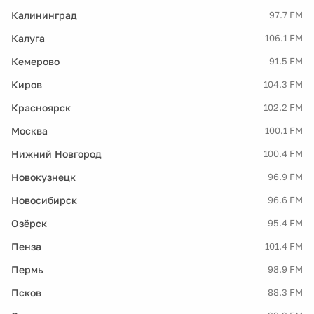
Калининград
97.7 FM
Калуга
106.1 FM
Кемерово
91.5 FM
Киров
104.3 FM
Красноярск
102.2 FM
Москва
100.1 FM
Нижний Новгород
100.4 FM
Новокузнецк
96.9 FM
Новосибирск
96.6 FM
Озёрск
95.4 FM
Пенза
101.4 FM
Пермь
98.9 FM
Псков
88.3 FM