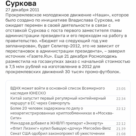
Суркова
27 декабря 2011
Прокремлевское молодежное движение «Наши», которое
было создано по инициативе Владислава Суркова, не
ожидает перемен в своей деятельности в связи с
отставкой Суркова с поста первого заместителя главы
администрации президента и его переходом на работу в
правительство. «Бюджет на следующий год уже
запланирован, будет Селигер-2012, это не зависит от
перестановок в администрации президента», – заверил
источник «Газете.Ru». Еще 21 декабря Росмолодежь
разместила на госзакупках заказ с начальной стоимостью
в 7,5 млн рублей на изготовление в 2012 для
прокремлевских движений 30 тысяч промо-футболок.
ВДНХ может войти в основной список Всемирного
23:05
наследия ЮНЕСКО
Китай запустит первый регулярный контейнерный
22:34
маршрут в ЕС через Севморпуть
Более 20 человек задержаны по делу о
22:12
незарегистрированных криптообменниках в «Москва-
Сити»
Минздрав добавил в ЖНВЛП препарат «Энхерту»
22:12
«Флит Лизинг» купил бывшую «дочку» Mercedes-Benz
21:39
Сенат США одобрил законопроект об ужесточении
21:08