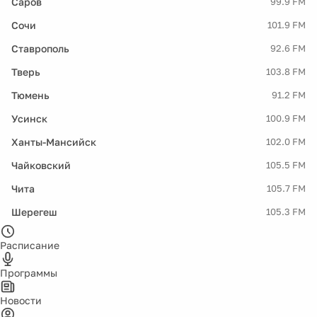
Саров
99.9 FM
Сочи
101.9 FM
Ставрополь
92.6 FM
Тверь
103.8 FM
Тюмень
91.2 FM
Усинск
100.9 FM
Ханты-Мансийск
102.0 FM
Чайковский
105.5 FM
Чита
105.7 FM
Шерегеш
105.3 FM
Расписание
Программы
Новости