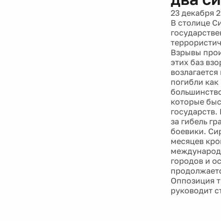
23 декабря 2
В столице С
государстве
террористич
Взрывы прои
этих баз вз
возлагается
погибли как
большинство
которые быс
государств.
за гибель г
боевики. Си
месяцев кро
международн
городов и о
продолжаетс
Оппозиция т
руководит с