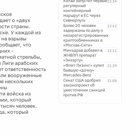
Китай запустит первый
22:34
регулярный
контейнерный
йское
маршрут в ЕС через
дает о «двух
Севморпуть
Более 20 человек
ости страны.
22:12
задержаны по делу о
ке. У каждой из
незарегистрированных
 на взрывы
криптообменниках в
ообщает, что
«Москва-Сити»
них -
Минздрав добавил в
22:12
ЖНВЛП препарат
матной стрельбы,
«Энхерту»
 Лиги арабских
«Флит Лизинг» купил
21:39
ет ответственность
бывшую «дочку»
 или вооруженные
Mercedes-Benz
Сенат США одобрил
ле нескольких
21:08
законопроект об
ены
ужесточении санкций
ти войска из
против РФ
рии, который
тысяч человек.
да, который