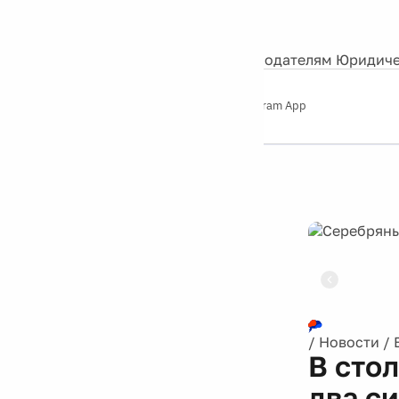
События
Контакты
О нас
Экскурсии
Silver Studio
Рекламодателям
Юридиче
Слушайте
App Store
Google Play
Telegram App
Серебряный
дождь
12+
Реклама
/
Новости
/
В сто
два с