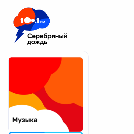
Москва 100.1 FM
Апатиты
Астрахань
Волгоград
Вологда
Екатеринбург
Иваново
Казань
Калининград
Калуга