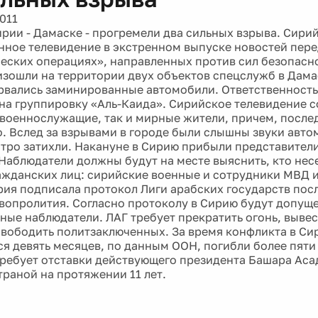
011
ирии - Дамаске - прогремели два сильных взрыва. Сири
нное телевидение в экстренном выпуске новостей пере
еских операциях», направленных против сил безопасн
зошли на территории двух объектов спецслужб в Дамас
орвались заминированные автомобили. Ответственность
 на группировку «Аль-Каида». Сирийское телевидение с
 военнослужащие, так и мирные жители, причем, послед
. Вслед за взрывами в городе были слышны звуки авто
тро затихли. Накануне в Сирию прибыли представители
 Наблюдатели должны будут на месте выяснить, кто нес
ражданских лиц: сирийские военные и сотрудники МВД
рия подписала протокол Лиги арабских государств пос
вопролития. Согласно протоколу в Сирию будут допущ
ые наблюдатели. ЛАГ требует прекратить огонь, вывес
свободить политзаключенных. За время конфликта в Си
я девять месяцев, по данным ООН, погибли более пяти 
ребует отставки действующего президента Башара Аса
траной на протяжении 11 лет.