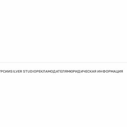
УРСИИ
SILVER STUDIO
РЕКЛАМОДАТЕЛЯМ
ЮРИДИЧЕСКАЯ ИНФОРМАЦИЯ