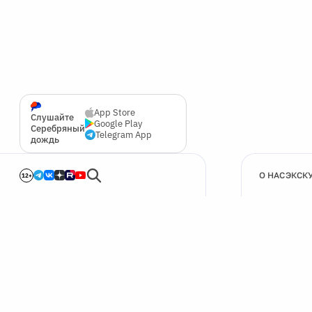
App Store
Слушайте
Google Play
Серебряный
Telegram App
дождь
О НАС
ЭКСК
12+