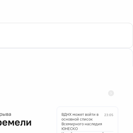
зрыва
ВДНХ может войти в
23:05
гремели
основной список
Всемирного наследия
ЮНЕСКО