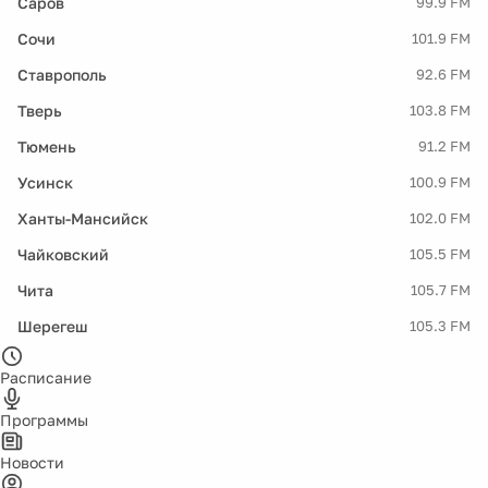
Саров
99.9 FM
Сочи
101.9 FM
Ставрополь
92.6 FM
Тверь
103.8 FM
Тюмень
91.2 FM
Усинск
100.9 FM
Ханты-Мансийск
102.0 FM
Чайковский
105.5 FM
Чита
105.7 FM
Шерегеш
105.3 FM
Расписание
Программы
Новости