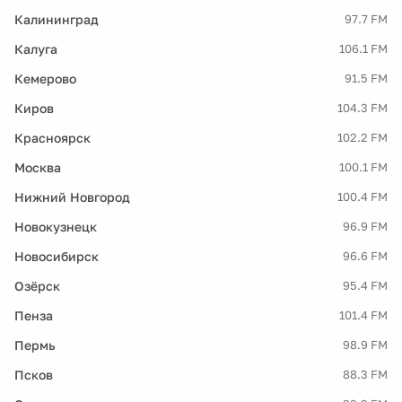
Калининград
97.7 FM
Калуга
106.1 FM
Кемерово
91.5 FM
Киров
104.3 FM
Красноярск
102.2 FM
Москва
100.1 FM
Нижний Новгород
100.4 FM
Новокузнецк
96.9 FM
Новосибирск
96.6 FM
Озёрск
95.4 FM
Пенза
101.4 FM
Пермь
98.9 FM
Псков
88.3 FM