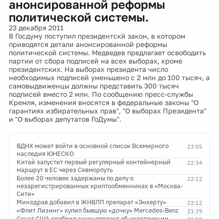
анонсированной реформы
политической системы.
23 декабря 2011
В Госдуму поступил президентскй закон, в котором
приводятся детали анонсированной реформы
политической системы. Медведев предлагает освободить
партии от сбора подписей на всех выборах, кроме
президентских. На выборах президента число
необходимых подписей уменьшено с 2 млн до 100 тысяч, а
самовыдвиженцы должны представить 300 тысяч
подписей вместо 2 млн. По сообщению пресс-службы
Кремля, изменения вносятся в федеральные законы "О
гарантиях избирательных прав", "О выборах Президента"
и "О выборах депутатов ГоДумы".
ВДНХ может войти в основной список Всемирного
23:05
наследия ЮНЕСКО
Китай запустит первый регулярный контейнерный
22:34
маршрут в ЕС через Севморпуть
Более 20 человек задержаны по делу о
22:12
незарегистрированных криптообменниках в «Москва-
Сити»
Минздрав добавил в ЖНВЛП препарат «Энхерту»
22:12
«Флит Лизинг» купил бывшую «дочку» Mercedes-Benz
21:39
Сенат США одобрил законопроект об ужесточении