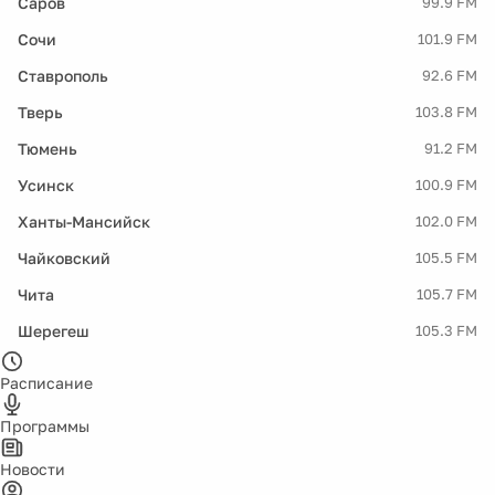
Саров
99.9 FM
Сочи
101.9 FM
Ставрополь
92.6 FM
Тверь
103.8 FM
Тюмень
91.2 FM
Усинск
100.9 FM
Ханты-Мансийск
102.0 FM
Чайковский
105.5 FM
Чита
105.7 FM
Шерегеш
105.3 FM
Расписание
Программы
Новости