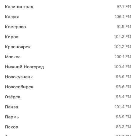
Калининград
97.7 FM
Калуга
106.1 FM
Кемерово
91.5 FM
Киров
104.3 FM
Красноярск
102.2 FM
Москва
100.1 FM
Нижний Новгород
100.4 FM
Новокузнецк
96.9 FM
Новосибирск
96.6 FM
Озёрск
95.4 FM
Пенза
101.4 FM
Пермь
98.9 FM
Псков
88.3 FM