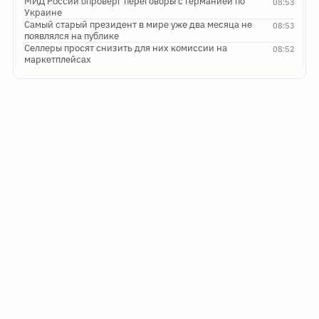
МИД России опроверг переговоры с Германией по
08:53
Украине
Самый старый президент в мире уже два месяца не
08:53
появлялся на публике
Селлеры просят снизить для них комиссии на
08:52
маркетплейсах