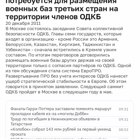
потребуется для размещения
военных баз третьих стран на
территории членов ОДКБ
20 декабря 2011
В Москве состоялось заседание Совета коллективной
безопасности ОДКБ. Главы семи государств, которые
входят в организацию - кроме России это Армения,
Белоруссия, Казахстан, Киргизия, Таджикистан и
Узбекистан - сначала встретились в Кремле узким
составом. По итогам переговоров договорились
размещать военные базы других держав на своей
территории только с согласия партнёров по ОДКБ. Одной
из тем обсуждения стала система ЕвроПРО.
Развертывание ПРО без учета интересов ОДКБ нанесет
ущерб стратегической стабильности в Европе. Об этом
говорится в принятом заявлении. Следующий саммит
ОДКБ пройдет в Москве в следующем году в мае.
Фанаты Гарри Поттера заставили поменять маршрут
09:31
прокладки кабеля из-за «могилы Добби»
Траур по погибшим в Нижнекамске объявлен в
09:31
Татарстане
«Колобок» собрал 143 млн рублей за первый уикенд
08:53
проката