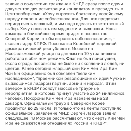
заявил о сочувствии гражданам КНДР сразу после сдачи
документов для регистрации кандидатом в президенты в
Центризбиркоме. «Хочу выразить братскому корейскому
народу искренние соболезнования. Для них предстоит
период очень сложный, и им надо сделать ответственный
выбор. Хочу пожелать им мудрости и выдержки. Наша
команда в ближайшее время придет в посольство
Северной Кореи, чтобы выразить соболезнования», –
сказал лидер КПРФ. Посольство Корейской народной
демократической республики в Москве на
Мосфильмовской улице по данным на 10 утра внешне
работало в обычном режиме. Флаг не был приспущен,
около ограды посольства не было ни скопления людей, ни
цветов. Ранее сегодня младший сын Ким Чен Ира Ким
Чон Ын официально был объявлен "великим
наследником", "преемником революционных идей Чучхе и
выдающимся лидером партии, армии и народа". Этим
вечером в КНДР пройдут массовые траурные
мероприятия, в которых примут участие до 24 миллионов
человек. Похороны Ким Чен Ира назначены на 28
декабря. Официальный траур в Северной Корее
продлится до 29 числа. И только что на ленты поступило
официальное . заявление МИД: Сергей Лавров заявил
следующее: "В Москве рассчитывают, что смерть Ким Чен
Ира не скажется на отношениях России и КНДР".