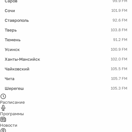
Саров
99.9 FM
Сочи
101.9 FM
Ставрополь
92.6 FM
Тверь
103.8 FM
Тюмень
91.2 FM
Усинск
100.9 FM
Ханты-Мансийск
102.0 FM
Чайковский
105.5 FM
Чита
105.7 FM
Шерегеш
105.3 FM
Расписание
Программы
Новости