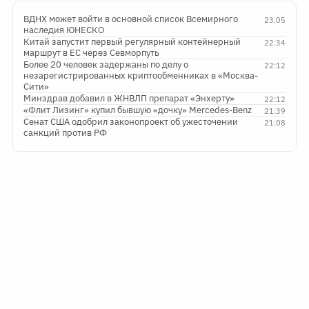
ВДНХ может войти в основной список Всемирного
23:05
наследия ЮНЕСКО
Китай запустит первый регулярный контейнерный
22:34
маршрут в ЕС через Севморпуть
Более 20 человек задержаны по делу о
22:12
незарегистрированных криптообменниках в «Москва-
Сити»
Минздрав добавил в ЖНВЛП препарат «Энхерту»
22:12
«Флит Лизинг» купил бывшую «дочку» Mercedes-Benz
21:39
Сенат США одобрил законопроект об ужесточении
21:08
санкций против РФ