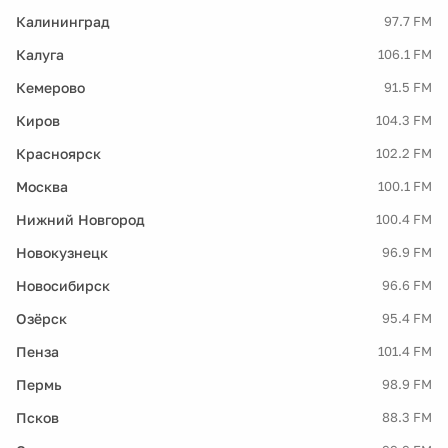
Калининград
97.7 FM
Калуга
106.1 FM
Кемерово
91.5 FM
Киров
104.3 FM
Красноярск
102.2 FM
Москва
100.1 FM
Нижний Новгород
100.4 FM
Новокузнецк
96.9 FM
Новосибирск
96.6 FM
Озёрск
95.4 FM
Пенза
101.4 FM
Пермь
98.9 FM
Псков
88.3 FM