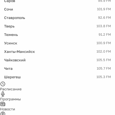
Саров
99.9 FM
Сочи
101.9 FM
Ставрополь
92.6 FM
Тверь
103.8 FM
Тюмень
91.2 FM
Усинск
100.9 FM
Ханты-Мансийск
102.0 FM
Чайковский
105.5 FM
Чита
105.7 FM
Шерегеш
105.3 FM
Расписание
Программы
Новости