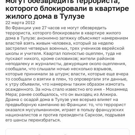
могут обезвредить террориста,
которого блокировали в квартире
жилого дома в Тулузе
22 марта 2012
Во Франции уже 27 часов не могут обезвредить
террориста, которого блокировали в квартире жилого
дома в Тулузе: анонимно затяжку объясняют намерением
властей взять живым человека, который за неделю
застрелил четверых военных, трех учеников еврейской
школы и учителя. Квартал полностью оцеплен, туда не
пускают никого, кроме силовиков; жители районов
неподалеку и журналисты, дежурящие около оцепления,
сообщали, что слышали ночью несколько взрывов,
которые принимали за штурм; власти, которые еще вчера
то сообщали о взятии в плен, то опровергали эти данные,
к утру объявили, что намерены таким образом измотать
осажденного. За ночь стало известно его имя - Мохаммед
Мера; ранее сообщалось, что он выходец из Алжира.
Драма с осадой дома в Тулузе уже всерьез влияет на
предвыборную кампанию во Франции: то, что террорист
оказался мусульманином, играет в пользу французских
националистов и против президента Саркози, подрывая
его шансы переизбраться.