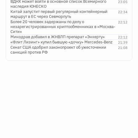
ВДНХ может войти в основной список Всемирного
23:05
наследия ЮНЕСКО
Китай запустит первый регулярный контейнерный
22:34
маршрут в ЕС через Севморпуть
Более 20 человек задержаны по делу о
22:12
незарегистрированных криптообменниках в «Москва-
Сити»
Минздрав добавил в ЖНВЛП препарат «Энхерту»
22:12
«Флит Лизинг» купил бывшую «дочку» Mercedes-Benz
21:39
Сенат США одобрил законопроект об ужесточении
21:08
санкций против РФ