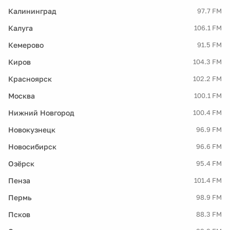
Калининград
97.7 FM
Калуга
106.1 FM
Кемерово
91.5 FM
Киров
104.3 FM
Красноярск
102.2 FM
Москва
100.1 FM
Нижний Новгород
100.4 FM
Новокузнецк
96.9 FM
Новосибирск
96.6 FM
Озёрск
95.4 FM
Пенза
101.4 FM
Пермь
98.9 FM
Псков
88.3 FM