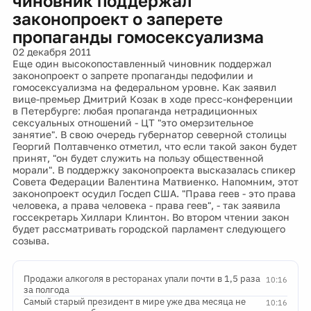
чиновник поддержал
законопроект о заперете
пропаганды гомосексуализма
02 декабря 2011
Еще один высокопоставленный чиновник поддержал
законопроект о запрете пропаганды педофилии и
гомосексуализма на федеральном уровне. Как заявил
вице-премьер Дмитрий Козак в ходе пресс-конференции
в Петербурге: любая пропаганда нетрадиционных
сексуальных отношений - ЦТ "это омерзительное
занятие". В свою очередь губернатор северной столицы
Георгий Полтавченко отметил, что если такой закон будет
принят, "он будет служить на пользу общественной
морали". В поддержку законопроекта высказалась спикер
Совета Федерации Валентина Матвиенко. Напомним, этот
законопроект осудил Госдеп США. "Права геев - это права
человека, а права человека - права геев", - так заявила
госсекретарь Хиллари Клинтон. Во втором чтении закон
будет рассматривать городской парламент следующего
созыва.
Продажи алкоголя в ресторанах упали почти в 1,5 раза
10:16
за полгода
Самый старый президент в мире уже два месяца не
10:16