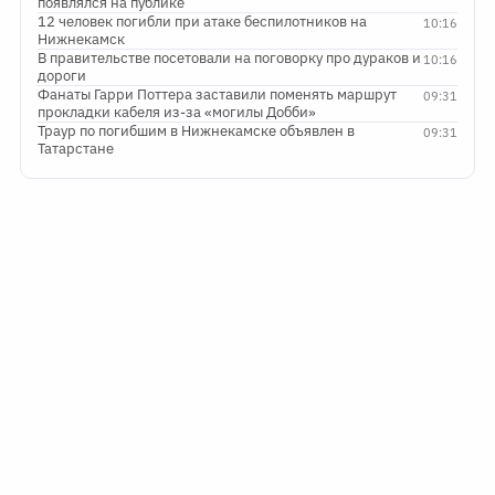
появлялся на публике
12 человек погибли при атаке беспилотников на
10:16
Нижнекамск
В правительстве посетовали на поговорку про дураков и
10:16
дороги
Фанаты Гарри Поттера заставили поменять маршрут
09:31
прокладки кабеля из-за «могилы Добби»
Траур по погибшим в Нижнекамске объявлен в
09:31
Татарстане