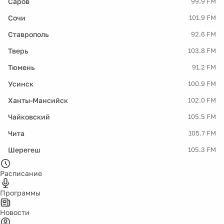
Саров
99.9 FM
Сочи
101.9 FM
Ставрополь
92.6 FM
Тверь
103.8 FM
Тюмень
91.2 FM
Усинск
100.9 FM
Ханты-Мансийск
102.0 FM
Чайковский
105.5 FM
Чита
105.7 FM
Шерегеш
105.3 FM
Расписание
Программы
Новости