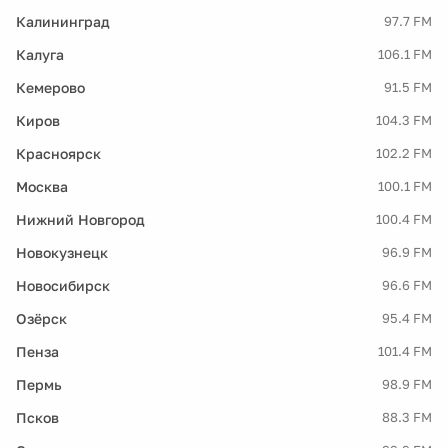
Калининград
97.7 FM
Калуга
106.1 FM
Кемерово
91.5 FM
Киров
104.3 FM
Красноярск
102.2 FM
Москва
100.1 FM
Нижний Новгород
100.4 FM
Новокузнецк
96.9 FM
Новосибирск
96.6 FM
Озёрск
95.4 FM
Пенза
101.4 FM
Пермь
98.9 FM
Псков
88.3 FM