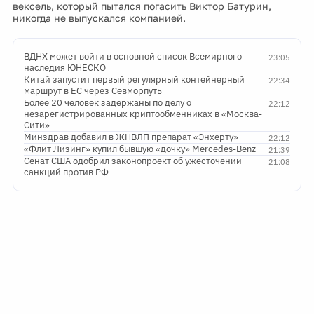
вексель, который пытался погасить Виктор Батурин,
никогда не выпускался компанией.
ВДНХ может войти в основной список Всемирного
23:05
наследия ЮНЕСКО
Китай запустит первый регулярный контейнерный
22:34
маршрут в ЕС через Севморпуть
Более 20 человек задержаны по делу о
22:12
незарегистрированных криптообменниках в «Москва-
Сити»
Минздрав добавил в ЖНВЛП препарат «Энхерту»
22:12
«Флит Лизинг» купил бывшую «дочку» Mercedes-Benz
21:39
Сенат США одобрил законопроект об ужесточении
21:08
санкций против РФ