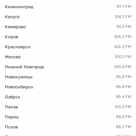
Калининград
97.7 FM
Калуга
106.1 FM
Кемерово
91.5 FM
Киров
104.3 FM
Красноярск
102.2 FM
Москва
100.1 FM
Нижний Новгород
100.4 FM
Новокузнецк
96.9 FM
Новосибирск
96.6 FM
Озёрск
95.4 FM
Пенза
101.4 FM
Пермь
98.9 FM
Псков
88.3 FM