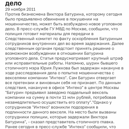
дело
29 ноября 2011
Против бизнесмена Виктора Батурина, которому сегодня
было предъявлено обвинение в покушении на
мошенничество, может быть возбуждено новое уголовное
дело. В пресс-службе ГУ МВД по Москве, сообщили, что
полиция готовит материалы для передачи в
Следственный комитет по факту оскорбления Батуриным
сотрудников внутренних дел во время задержания. Далее
следственным органам предстоит принять решение о
возможном возбуждении в отношении Батурина
уголовного дела. Статья предусматривает крупный штраф
или исправительные работы. Напомню, шурин бывшего
столичного мэра Юрия Лужкова был задержан накануне в
ходе расследования дела о попытке мошенничества с
векселями компании "Интеко". Сам Батурин отвергает
все претензии и виновным себя не признает. По данным
следствия, накануне в офисе "Интеко" в центре Москвы
"Батурин предъявил заведомо поддельный вексель
компании на сумму в почти 11 млн рублей, потребовав
незамедлительно осуществить его оплату"."Однако у
сотрудников "Интеко" возникли подозрения в
подлинности данного векселя. На место были вызваны
сотрудники полиции, которые задержали Виктора
Батурина", - сказал представитель столичного главка.
Ранее сегодня в пресс-службе "Интеко" сообщили, что