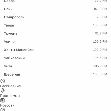
Саров
99.9 FM
Сочи
101.9 FM
Ставрополь
92.6 FM
Тверь
103.8 FM
Тюмень
91.2 FM
Усинск
100.9 FM
Ханты-Мансийск
102.0 FM
Чайковский
105.5 FM
Чита
105.7 FM
Шерегеш
105.3 FM
Расписание
Программы
Новости