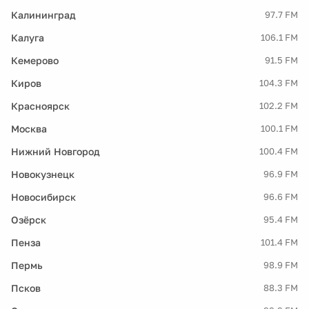
Калининград
97.7 FM
Калуга
106.1 FM
Кемерово
91.5 FM
Киров
104.3 FM
Красноярск
102.2 FM
Москва
100.1 FM
Нижний Новгород
100.4 FM
Новокузнецк
96.9 FM
Новосибирск
96.6 FM
Озёрск
95.4 FM
Пенза
101.4 FM
Пермь
98.9 FM
Псков
88.3 FM