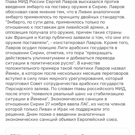
Глава МИД России Сергей Лавров высказался против
введения эмбарго на поставку оружия в Сирию. Лавров
обосновал свое мнение тем, что в Ливии аналогичное
эмбарго применялось по принципу двойных стандартов.
"Эмбарго, по сути дела, применялось только по
отношению к поставкам для ливийской армии, а
оппозиция получала это оружие, причем такие страны
как Франция и Катар публично заявили о том, что они это
оружие поставляли", - констатировал Лавров. Кроме того,
Лавров осудил позицию Лиги арабских государств в
отношении Сирии, отметив, что пора "прекращать
действовать ультиматумами и добиваться перевода
ситуации в политическое русло". В качестве
положительного примера такой политики Лавров назвал
Йемен, в котором после нескольких месяцев переговоров
вступил в силу план мирного урегулирования, который
подготовил Совет сотрудничества арабских государств
Персидского залива. По словам главы российского МИД,
после этого "появился реальный шанс на стабилизацию
ситуации в Йемене". Экономические санкции в
отношении Сирии 27 ноября ввела ЛАГ, из числа членов
которой только Ливан и Ирак не поддержали это
решение. Днем позже о введении аналогичных
экономических санкций объявил Европейский союз.