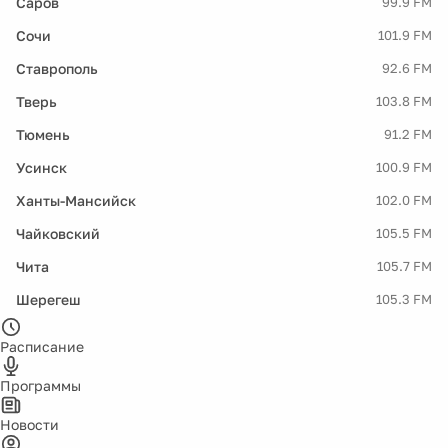
Саров
99.9 FM
Сочи
101.9 FM
Ставрополь
92.6 FM
Тверь
103.8 FM
Тюмень
91.2 FM
Усинск
100.9 FM
Ханты-Мансийск
102.0 FM
Чайковский
105.5 FM
Чита
105.7 FM
Шерегеш
105.3 FM
Расписание
Программы
Новости