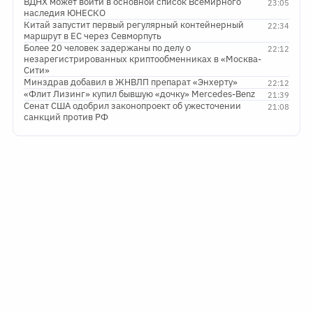
ВДНХ может войти в основной список Всемирного
23:05
наследия ЮНЕСКО
Китай запустит первый регулярный контейнерный
22:34
маршрут в ЕС через Севморпуть
Более 20 человек задержаны по делу о
22:12
незарегистрированных криптообменниках в «Москва-
Сити»
Минздрав добавил в ЖНВЛП препарат «Энхерту»
22:12
«Флит Лизинг» купил бывшую «дочку» Mercedes-Benz
21:39
Сенат США одобрил законопроект об ужесточении
21:08
санкций против РФ