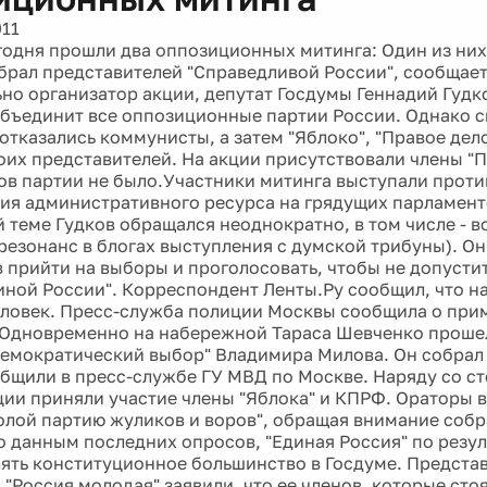
годня прошли два оппозиционных митинга: Один из них
брал представителей "Справедливой России", сообщает
но организатор акции, депутат Госдумы Геннадий Гудк
объединит все оппозиционные партии России. Однако с
 отказались коммунисты, а затем "Яблоко", "Правое дел
оих представителей. На акции присутствовали члены "П
ов партии не было.Участники митинга выступали проти
ия административного ресурса на грядущих парламен
й теме Гудков обращался неоднократно, в том числе - в
резонанс в блогах выступления c думской трибуны). О
 прийти на выборы и проголосовать, чтобы не допуст
диной России". Корреспондент Ленты.Ру сообщил, что н
еловек. Пресс-служба полиции Москвы сообщила о при
 Одновременно на набережной Тараса Шевченко проше
емократический выбор" Владимира Милова. Он собрал
общили в пресс-службе ГУ МВД по Москве. Наряду со 
ции приняли участие члены "Яблока" и КПРФ. Ораторы 
олой партию жуликов и воров", обращая внимание собр
но данным последних опросов, "Единая Россия" по резу
ять конституционное большинство в Госдуме. Предста
 "Россия молодая" заявили, что ее членов, которые ст
и пикетами, протестуя против оппозиционных лозунго
нако в самой полиции эти сообщения опровергли.