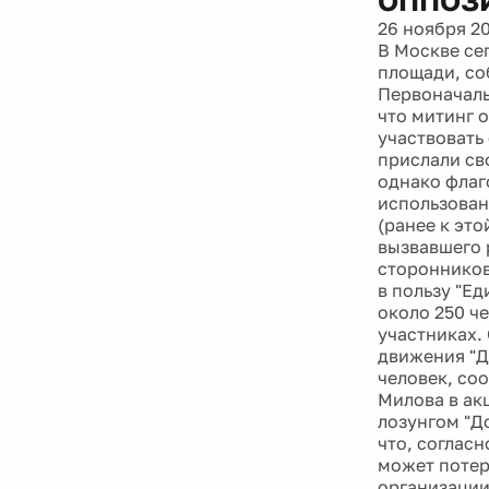
В Москве се
площади, со
Первоначаль
что митинг 
участвовать
прислали св
однако флаг
использован
(ранее к это
вызвавшего 
сторонников
в пользу "Е
около 250 ч
участниках.
движения "Д
человек, со
Милова в ак
лозунгом "Д
что, соглас
может потер
организации
с одиночным
полиция. Од