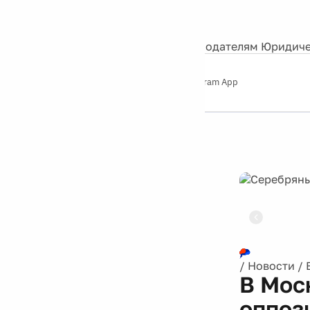
События
Контакты
О нас
Экскурсии
Silver Studio
Рекламодателям
Юридиче
Слушайте
App Store
Google Play
Telegram App
Серебряный
дождь
12+
/
Новости
/
В Мос
оппоз
26 ноября 2