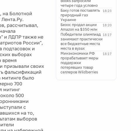
, на Болотной
природный газ
 Лента.Ру.
Украине
ов, рассчитывал,
Безос продал акции
18:20
Amazon на $350 млн
начала
Победители олимпиад
18:17
о" и ЛДПР также не
занимают практически
атриотов России",
все бюджетные места
в подтасовок и
места в вузах
Минэкономики РФ
тских выборах
18:17
прорабатывает меры
о время
поддержки
ни призывали своих
потерявших товар
ить фальсификаций
селлеров Wildberries
а митинге было
мерно 700
л митинг
 около 500
сторонниками
выступали с
авшихся на то,
льтатам выборов
вители
ояли на набережной
в, задерживала