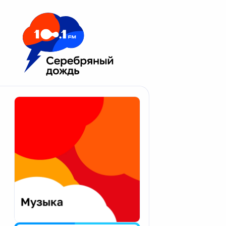
Москва 100.1 FM
Апатиты
Астрахань
Волгоград
Вологда
Екатеринбург
Иваново
Казань
Калининград
Калуга