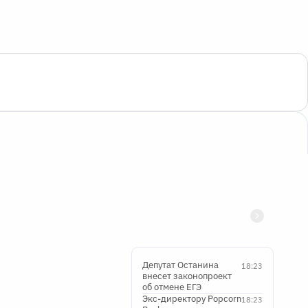
Депутат Останина
18:23
внесет законопроект
об отмене ЕГЭ
Экс-директору Popcorn
18:23
Books запросили
четыре года условно
Баку готов поставлять
18:23