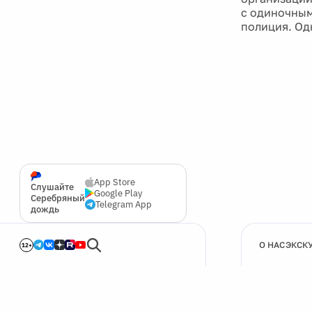
App Store
Слушайте
Google Play
Серебряный
Telegram App
дождь
О НАС
ЭКСК
12+