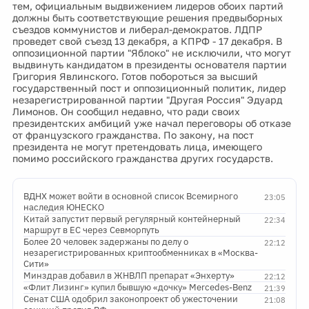
тем, официальным выдвижением лидеров обоих партий
должны быть соответствующие решения предвыборных
съездов коммунистов и либерал-демократов. ЛДПР
проведет свой съезд 13 декабря, а КПРФ - 17 декабря. В
оппозиционной партии "Яблоко" не исключили, что могут
выдвинуть кандидатом в президенты основателя партии
Григория Явлинского. Готов побороться за высший
государственный пост и оппозиционный политик, лидер
незарегистрированной партии "Другая Россия" Эдуард
Лимонов. Он сообщил недавно, что ради своих
президентских амбиций уже начал переговоры об отказе
от французского гражданства. По закону, на пост
президента не могут претендовать лица, имеющего
помимо российского гражданства других государств.
ВДНХ может войти в основной список Всемирного
23:05
наследия ЮНЕСКО
Китай запустит первый регулярный контейнерный
22:34
маршрут в ЕС через Севморпуть
Более 20 человек задержаны по делу о
22:12
незарегистрированных криптообменниках в «Москва-
Сити»
Минздрав добавил в ЖНВЛП препарат «Энхерту»
22:12
«Флит Лизинг» купил бывшую «дочку» Mercedes-Benz
21:39
Сенат США одобрил законопроект об ужесточении
21:08