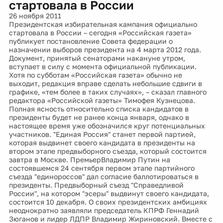
стартовала в России
26 ноября 2011
Президентская избирательная кампания официально
стартовала в России – сегодня «Российская газета»
публикует постановление Совета федерации о
назначении выборов президента на 4 марта 2012 года.
Документ, принятый сенаторами накануне утром,
вступает в силу с момента официальной публикации.
Хотя по субботам «Российская газета» обычно не
выходит, редакция вправе сделать небольшие сдвиги в
графике, «тем более в таких случаях», – сказал главного
редактора «Российской газеты» Тимофея Кузнецова.
Полная ясность относительно списка кандидатов в
президенты будет не ранее конца января, однако в
настоящее время уже обозначился круг потенциальных
участников. "Единая Россия" станет первой партией,
которая выдвинет своего кандидата в президенты на
втором этапе предвыборного съезда, который состоится
завтра в Москве. ПремьерВладимир Путин на
состоявшемся 24 сентября первом этапе партийного
съезда "единороссов" дал согласие баллотироваться в
президенты. Предвыборный съезд "Справедливой
России", на котором "эсеры" выдвинут своего кандидата,
состоится 10 декабря. О своих президентских амбициях
неоднократно заявляли председатель КПРФ Геннадий
Зюганов и лидер ЛДПР Владимир Жириновский. Вместе с