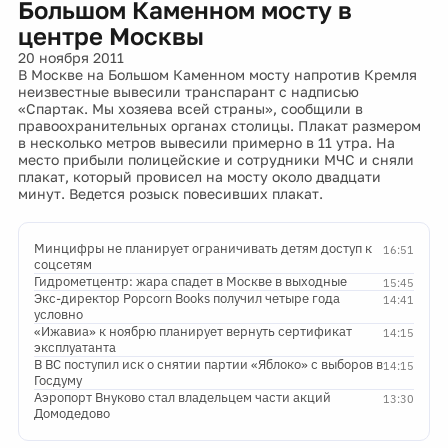
Большом Каменном мосту в
центре Москвы
20 ноября 2011
В Москве на Большом Каменном мосту напротив Кремля
неизвестные вывесили транспарант с надписью
«Спартак. Мы хозяева всей страны», сообщили в
правоохранительных органах столицы. Плакат размером
в несколько метров вывесили примерно в 11 утра. На
место прибыли полицейские и сотрудники МЧС и сняли
плакат, который провисел на мосту около двадцати
минут. Ведется розыск повесивших плакат.
Минцифры не планирует ограничивать детям доступ к
16:51
соцсетям
Гидрометцентр: жара спадет в Москве в выходные
15:45
Экс-директор Popcorn Books получил четыре года
14:41
условно
«Ижавиа» к ноябрю планирует вернуть сертификат
14:15
эксплуатанта
В ВС поступил иск о снятии партии «Яблоко» с выборов в
14:15
Госдуму
Аэропорт Внуково стал владельцем части акций
13:30
Домодедово