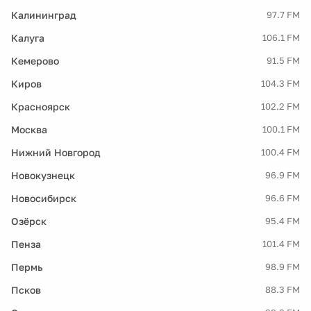
Калининград
97.7 FM
Калуга
106.1 FM
Кемерово
91.5 FM
Киров
104.3 FM
Красноярск
102.2 FM
Москва
100.1 FM
Нижний Новгород
100.4 FM
Новокузнецк
96.9 FM
Новосибирск
96.6 FM
Озёрск
95.4 FM
Пенза
101.4 FM
Пермь
98.9 FM
Псков
88.3 FM