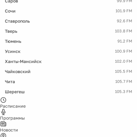
Саров
99.9 FM
Сочи
101.9 FM
Ставрополь
92.6 FM
Тверь
103.8 FM
Тюмень
91.2 FM
Усинск
100.9 FM
Ханты-Мансийск
102.0 FM
Чайковский
105.5 FM
Чита
105.7 FM
Шерегеш
105.3 FM
Расписание
Программы
Новости