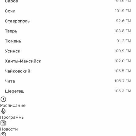
Саров
99.9 FM
Сочи
101.9 FM
Ставрополь
92.6 FM
Тверь
103.8 FM
Тюмень
91.2 FM
Усинск
100.9 FM
Ханты-Мансийск
102.0 FM
Чайковский
105.5 FM
Чита
105.7 FM
Шерегеш
105.3 FM
Расписание
Программы
Новости