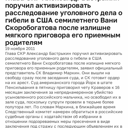
поручил активизировать
расследование уголовного дела о
гибели в США семилетнего Вани
Скоробогатова после излишне
мягкого приговора его приемным
родителям
19 ноября 2011
Глава СКР Александр Бастрыкин поручил активизировать
расследование уголовного дела о гибели в США
семилетнего Вани Скоробогатова после излишне мягкого
приговора его приемным родителям, заявил официальный
представитель СК Владимир Маркин. Они вышли на
свободу сразу после заседания суда, и СК готовит ордер
на их арест. Суд американского города Йорк в штате
Пенсильвания в пятницу приговорил чету Краверов к 16
месяцам заключения за непреднамеренное убийство
усыновленного российского мальчика, но освободил их в
зале суда, поскольку супруги провели в тюрьме более
полутора лет. По словам Маркина, в ближайшее время
Следственный комитет намерен обратиться в российские
судебные органы с ходатайством об избрании в
отношении подозреваемых меры пресечения в виде
заключения под стражу с последующим объявлением их в