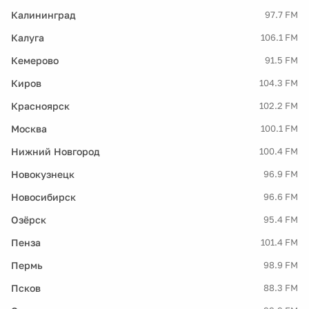
Калининград
97.7 FM
Калуга
106.1 FM
Кемерово
91.5 FM
Киров
104.3 FM
Красноярск
102.2 FM
Москва
100.1 FM
Нижний Новгород
100.4 FM
Новокузнецк
96.9 FM
Новосибирск
96.6 FM
Озёрск
95.4 FM
Пенза
101.4 FM
Пермь
98.9 FM
Псков
88.3 FM