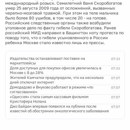
международный розыск. Семилетний Ваня Скоробогатов
умер 25 августа 2009 года от осложнений, вызванных
черепно-мозговой травмой. При этом на теле мальчика
было более 80 ушибов, в том числе 20 - на голове.
Российские следственные органы также возбудили
уголовное дело по факту гибели Скоробогатова. Ранее
российский МИД направил в Вашингтон ноту протеста по
поводу того, что о гибели усыновленного в России
ребенка Москве стало известно лишь из прессы.
Издательства останавливают поставки на
07:33
маркетплейсы
Доля доступных для покупки офисов увеличилась в
07:33
Москве с 8 до 28%
Жителей Камчатки предупредили, что на несколько
07:07
дней отключат интернет
Домодедово и Внуково работают в режиме «по
07:07
согласованию»
«Одиссея» стала самым кассовым фильмом
07:07
Кристофера Нолана
Джо Байден впервые появился на публике после
07:07
известий об обострении онкологического заболевания